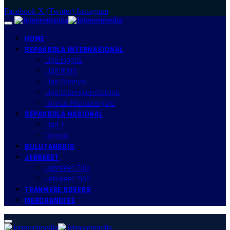
Facebook
X (Twitter)
Instagram
HOME
SEPAKBOLA INTERNASIONAL
Liga Inggris
Liga Italia
Liga Spanyol
Liga Champion/Europa
Timnas Mancanegara
SEPAKBOLA NASIONAL
Liga 1
Timnas
BULUTANGKIS
JEBREEET
Jebreeet Talk
Jebreeet Tips
TRANMERE ROVERS
MERCHANDISE