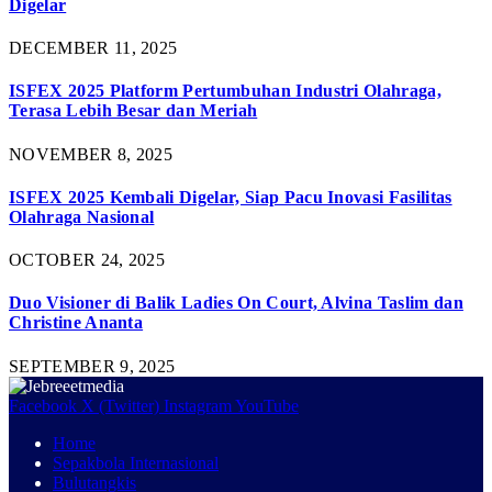
Digelar
DECEMBER 11, 2025
ISFEX 2025 Platform Pertumbuhan Industri Olahraga,
Terasa Lebih Besar dan Meriah
NOVEMBER 8, 2025
ISFEX 2025 Kembali Digelar, Siap Pacu Inovasi Fasilitas
Olahraga Nasional
OCTOBER 24, 2025
Duo Visioner di Balik Ladies On Court, Alvina Taslim dan
Christine Ananta
SEPTEMBER 9, 2025
Facebook
X (Twitter)
Instagram
YouTube
Home
Sepakbola Internasional
Bulutangkis