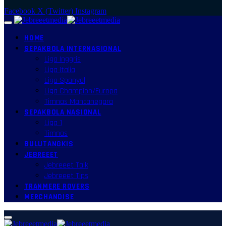
Facebook
X (Twitter)
Instagram
HOME
SEPAKBOLA INTERNASIONAL
Liga Inggris
Liga Italia
Liga Spanyol
Liga Champion/Europa
Timnas Mancanegara
SEPAKBOLA NASIONAL
Liga 1
Timnas
BULUTANGKIS
JEBREEET
Jebreeet Talk
Jebreeet Tips
TRANMERE ROVERS
MERCHANDISE