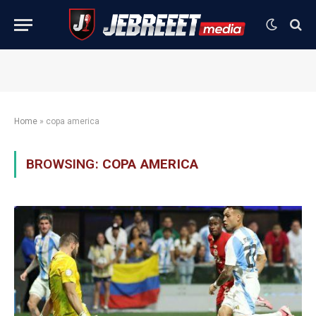
Home
»
copa america
BROWSING:
COPA AMERICA