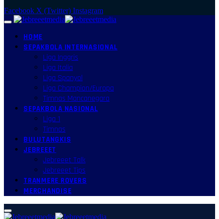
Facebook
X (Twitter)
Instagram
HOME
SEPAKBOLA INTERNASIONAL
Liga Inggris
Liga Italia
Liga Spanyol
Liga Champion/Europa
Timnas Mancanegara
SEPAKBOLA NASIONAL
Liga 1
Timnas
BULUTANGKIS
JEBREEET
Jebreeet Talk
Jebreeet Tips
TRANMERE ROVERS
MERCHANDISE