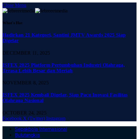
Close Menu
What's Hot
Hadirkan 21 Kategori, Santini JMTV Awards 2025 Siap
Digelar
DECEMBER 11, 2025
ISFEX 2025 Platform Pertumbuhan Industri Olahraga,
Terasa Lebih Besar dan Meriah
NOVEMBER 8, 2025
ISFEX 2025 Kembali Digelar, Siap Pacu Inovasi Fasilitas
Olahraga Nasional
OCTOBER 24, 2025
Facebook
X (Twitter)
Instagram
Sepakbola Internasional
Bulutangkis