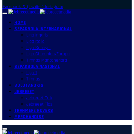
Facebook
X (Twitter)
Instagram
HOME
SEPAKBOLA INTERNASIONAL
Liga Inggris
Liga Italia
Liga Spanyol
Liga Champion/Europa
Timnas Mancanegara
SEPAKBOLA NASIONAL
Liga 1
Timnas
BULUTANGKIS
JEBREEET
Jebreeet Talk
Jebreeet Tips
TRANMERE ROVERS
MERCHANDISE