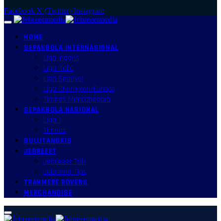
Facebook
X (Twitter)
Instagram
HOME
SEPAKBOLA INTERNASIONAL
Liga Inggris
Liga Italia
Liga Spanyol
Liga Champion/Europa
Timnas Mancanegara
SEPAKBOLA NASIONAL
Liga 1
Timnas
BULUTANGKIS
JEBREEET
Jebreeet Talk
Jebreeet Tips
TRANMERE ROVERS
MERCHANDISE