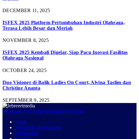
DECEMBER 11, 2025
ISFEX 2025 Platform Pertumbuhan Industri Olahraga,
Terasa Lebih Besar dan Meriah
NOVEMBER 8, 2025
ISFEX 2025 Kembali Digelar, Siap Pacu Inovasi Fasilitas
Olahraga Nasional
OCTOBER 24, 2025
Duo Visioner di Balik Ladies On Court, Alvina Taslim dan
Christine Ananta
SEPTEMBER 9, 2025
Facebook
X (Twitter)
Instagram
YouTube
Home
Sepakbola Internasional
Bulutangkis
Jebreeet