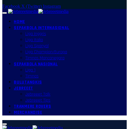
Facebook
X (Twitter)
Instagram
HOME
SEPAKBOLA INTERNASIONAL
Liga Inggris
Liga Italia
Liga Spanyol
Liga Champion/Europa
Timnas Mancanegara
SEPAKBOLA NASIONAL
Liga 1
Timnas
BULUTANGKIS
JEBREEET
Jebreeet Talk
Jebreeet Tips
TRANMERE ROVERS
MERCHANDISE