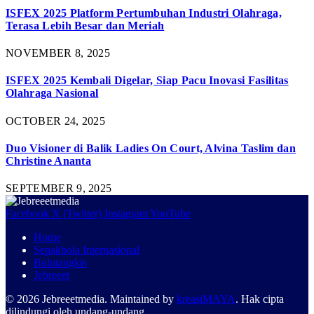
ISFEX 2025 Platform Pertumbuhan Industri Olahraga,
Terasa Lebih Besar dan Meriah
NOVEMBER 8, 2025
ISFEX 2025 Kembali Digelar, Siap Pacu Inovasi Fasilitas
Olahraga Nasional
OCTOBER 24, 2025
Duo Visioner di Balik Ladies On Court, Alvina Taslim dan
Christine Ananta
SEPTEMBER 9, 2025
Facebook
X (Twitter)
Instagram
YouTube
Home
Sepakbola Internasional
Bulutangkis
Jebreeet
© 2026 Jebreeetmedia. Maintained by
kreasiMAYA
. Hak cipta
dilindungi oleh undang-undang.