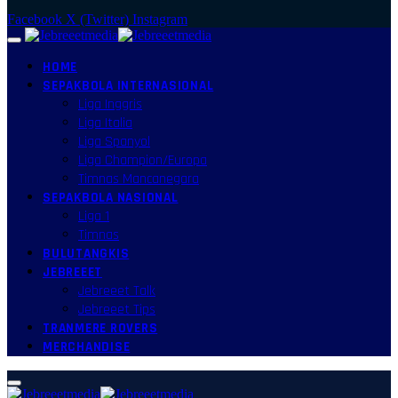
Facebook
X (Twitter)
Instagram
HOME
SEPAKBOLA INTERNASIONAL
Liga Inggris
Liga Italia
Liga Spanyol
Liga Champion/Europa
Timnas Mancanegara
SEPAKBOLA NASIONAL
Liga 1
Timnas
BULUTANGKIS
JEBREEET
Jebreeet Talk
Jebreeet Tips
TRANMERE ROVERS
MERCHANDISE