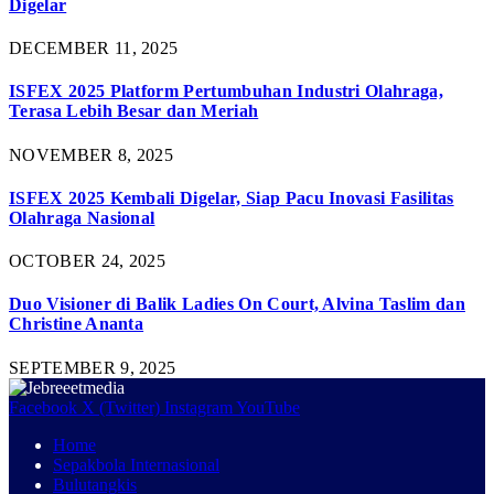
Digelar
DECEMBER 11, 2025
ISFEX 2025 Platform Pertumbuhan Industri Olahraga,
Terasa Lebih Besar dan Meriah
NOVEMBER 8, 2025
ISFEX 2025 Kembali Digelar, Siap Pacu Inovasi Fasilitas
Olahraga Nasional
OCTOBER 24, 2025
Duo Visioner di Balik Ladies On Court, Alvina Taslim dan
Christine Ananta
SEPTEMBER 9, 2025
Facebook
X (Twitter)
Instagram
YouTube
Home
Sepakbola Internasional
Bulutangkis