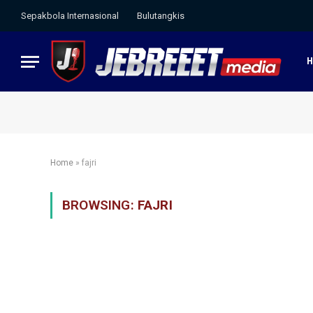
Sepakbola Internasional
Bulutangkis
Home
»
fajri
BROWSING:
FAJRI