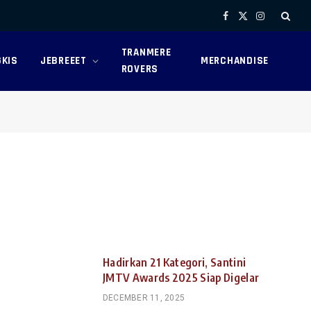
Facebook
X
Instagram
(Twitter)
TRANMERE
KIS
JEBREEET
MERCHANDISE
ROVERS
Hadirkan 21 Kategori, Santini
JMTV Awards 2025 Siap Digelar
DECEMBER 11, 2025