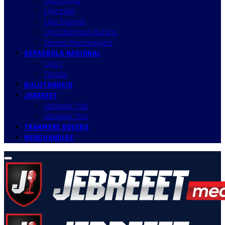
Liga Inggris
Liga Italia
Liga Spanyol
Liga Champion/Europa
Timnas Mancanegara
SEPAKBOLA NASIONAL
Liga 1
Timnas
BULUTANGKIS
JEBREEET
Jebreeet Talk
Jebreeet Tips
TRANMERE ROVERS
MERCHANDISE