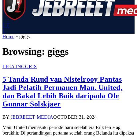
Home
»
giggs
Browsing:
giggs
LIGA INGGRIS
5 Tanda Ruud van Nistelrooy Pantas
Jadi Pelatih Permanen Man. United,
dan Bakal Lebih Baik daripada Ole
Gunnar Solskjaer
BY
JEBREEET MEDIA
OCTOBER 31, 2024
Man. United memasuki periode baru setelah era Erik ten Hag
berakhir. Di pertandingan pertama setelah orang Belanda itu dipaksa