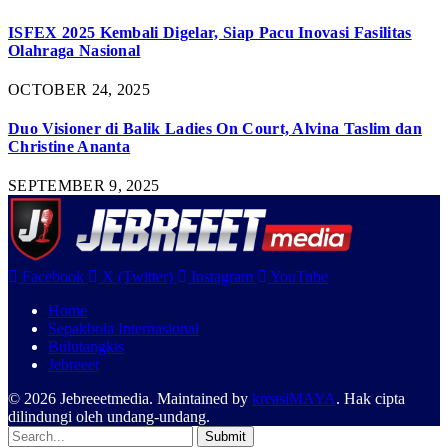
ISFEX 2025 Kembali Digelar, Siap Pacu Inovasi Fasilitas
Olahraga Nasional
OCTOBER 24, 2025
Duo Visioner di Balik Ladies On Court, Alvina Taslim dan
Christine Ananta
SEPTEMBER 9, 2025
Facebook
X (Twitter)
Instagram
YouTube
Home
Sepakbola Internasional
Bulutangkis
Jebreeet
© 2026 Jebreeetmedia. Maintained by
kreasiMAYA
. Hak cipta
dilindungi oleh undang-undang.
Submit