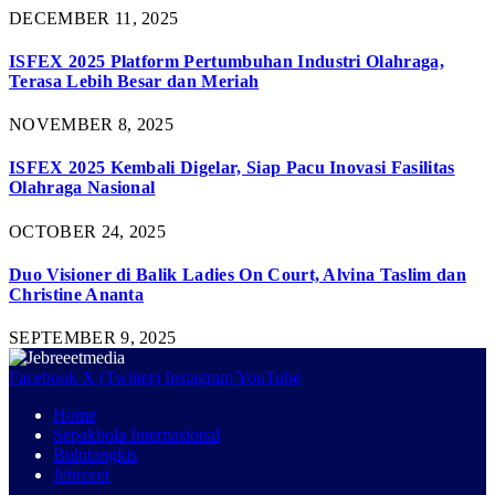
DECEMBER 11, 2025
ISFEX 2025 Platform Pertumbuhan Industri Olahraga,
Terasa Lebih Besar dan Meriah
NOVEMBER 8, 2025
ISFEX 2025 Kembali Digelar, Siap Pacu Inovasi Fasilitas
Olahraga Nasional
OCTOBER 24, 2025
Duo Visioner di Balik Ladies On Court, Alvina Taslim dan
Christine Ananta
SEPTEMBER 9, 2025
Facebook
X (Twitter)
Instagram
YouTube
Home
Sepakbola Internasional
Bulutangkis
Jebreeet