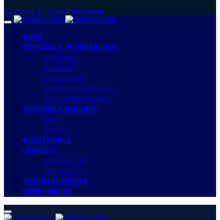
Facebook
X (Twitter)
Instagram
HOME
SEPAKBOLA INTERNASIONAL
Liga Inggris
Liga Italia
Liga Spanyol
Liga Champion/Europa
Timnas Mancanegara
SEPAKBOLA NASIONAL
Liga 1
Timnas
BULUTANGKIS
JEBREEET
Jebreeet Talk
Jebreeet Tips
TRANMERE ROVERS
MERCHANDISE