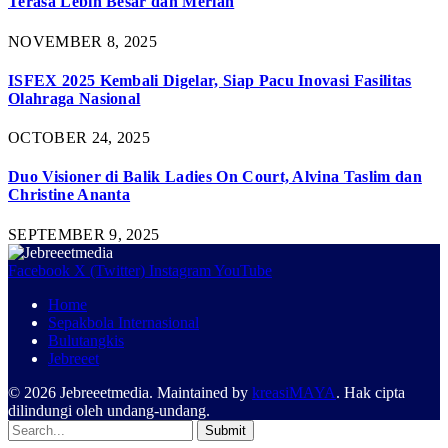
Terasa Lebih Besar dan Meriah
NOVEMBER 8, 2025
ISFEX 2025 Kembali Digelar, Siap Pacu Inovasi Fasilitas
Olahraga Nasional
OCTOBER 24, 2025
Duo Visioner di Balik Ladies On Court, Alvina Taslim dan
Christine Ananta
SEPTEMBER 9, 2025
Facebook
X (Twitter)
Instagram
YouTube
Home
Sepakbola Internasional
Bulutangkis
Jebreeet
© 2026 Jebreeetmedia. Maintained by
kreasiMAYA
. Hak cipta
dilindungi oleh undang-undang.
Submit