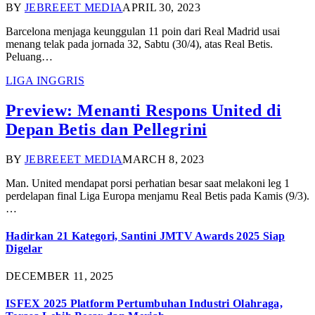
BY
JEBREEET MEDIA
APRIL 30, 2023
Barcelona menjaga keunggulan 11 poin dari Real Madrid usai
menang telak pada jornada 32, Sabtu (30/4), atas Real Betis.
Peluang…
LIGA INGGRIS
Preview: Menanti Respons United di
Depan Betis dan Pellegrini
BY
JEBREEET MEDIA
MARCH 8, 2023
Man. United mendapat porsi perhatian besar saat melakoni leg 1
perdelapan final Liga Europa menjamu Real Betis pada Kamis (9/3).
…
Hadirkan 21 Kategori, Santini JMTV Awards 2025 Siap
Digelar
DECEMBER 11, 2025
ISFEX 2025 Platform Pertumbuhan Industri Olahraga,