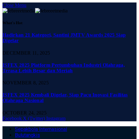
Close Menu
What's Hot
Hadirkan 21 Kategori, Santini JMTV Awards 2025 Siap
Digelar
DECEMBER 11, 2025
ISFEX 2025 Platform Pertumbuhan Industri Olahraga,
Terasa Lebih Besar dan Meriah
NOVEMBER 8, 2025
ISFEX 2025 Kembali Digelar, Siap Pacu Inovasi Fasilitas
Olahraga Nasional
OCTOBER 24, 2025
Facebook
X (Twitter)
Instagram
Sepakbola Internasional
Bulutangkis