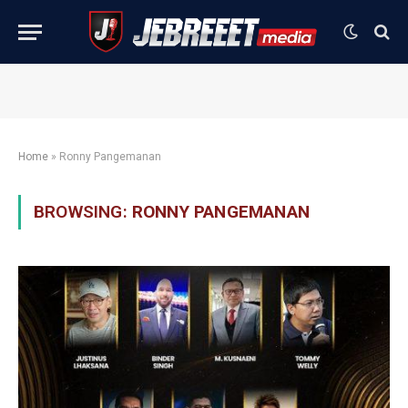
Home
»
Ronny Pangemanan
BROWSING:
RONNY PANGEMANAN