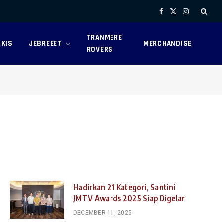
Facebook
X
Instagram
(Twitter)
TRANMERE
KIS
JEBREEET
MERCHANDISE
ROVERS
Hadirkan 21 Kategori, Santini
JMTV Awards 2025 Siap Digelar
DECEMBER 11, 2025