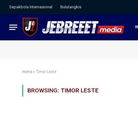
Sepakbola Internasional
Bulutangkis
Home
»
Timor Leste
BROWSING:
TIMOR LESTE