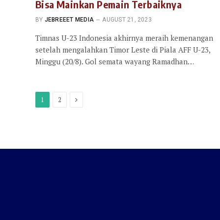
Bisa Mainkan Pemain Terbaiknya
BY
JEBREEET MEDIA
AUGUST 21, 2023
Timnas U-23 Indonesia akhirnya meraih kemenangan
setelah mengalahkan Timor Leste di Piala AFF U-23,
Minggu (20/8). Gol semata wayang Ramadhan…
Next
1
2