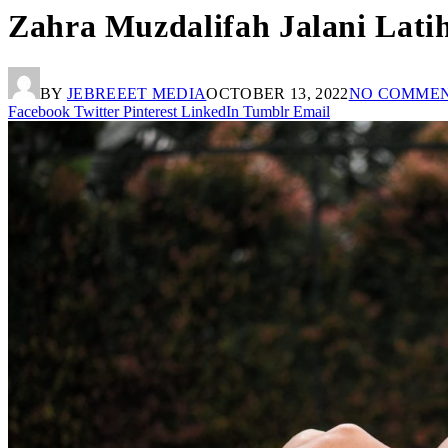
Zahra Muzdalifah Jalani Lati
BY
JEBREEET MEDIA
OCTOBER 13, 2022
NO COMME
Facebook
Twitter
Pinterest
LinkedIn
Tumblr
Email