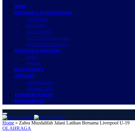
HOME
SEPAKBOLA INTERNASIONAL
Liga Inggris
Liga Italia
Liga Spanyol
Liga Champion/Europa
Timnas Mancanegara
SEPAKBOLA NASIONAL
Liga 1
Timnas
BULUTANGKIS
JEBREEET
Jebreeet Talk
Jebreeet Tips
TRANMERE ROVERS
MERCHANDISE
Home
»
Zahra Muzdalifah Jalani Latihan Bersama Liverpool U-19
OLAHRAGA