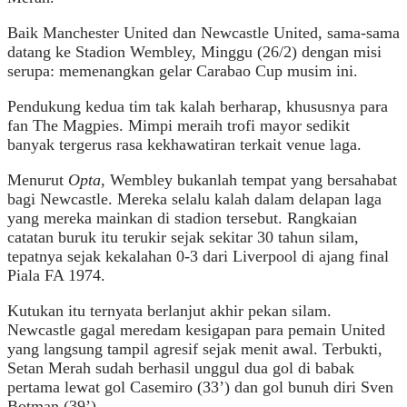
Baik Manchester United dan Newcastle United, sama-sama
datang ke Stadion Wembley, Minggu (26/2) dengan misi
serupa: memenangkan gelar Carabao Cup musim ini.
Pendukung kedua tim tak kalah berharap, khususnya para
fan The Magpies. Mimpi meraih trofi mayor sedikit
banyak tergerus rasa kekhawatiran terkait venue laga.
Menurut
Opta
, Wembley bukanlah tempat yang bersahabat
bagi Newcastle. Mereka selalu kalah dalam delapan laga
yang mereka mainkan di stadion tersebut. Rangkaian
catatan buruk itu terukir sejak sekitar 30 tahun silam,
tepatnya sejak kekalahan 0-3 dari Liverpool di ajang final
Piala FA 1974.
Kutukan itu ternyata berlanjut akhir pekan silam.
Newcastle gagal meredam kesigapan para pemain United
yang langsung tampil agresif sejak menit awal. Terbukti,
Setan Merah sudah berhasil unggul dua gol di babak
pertama lewat gol Casemiro (33’) dan gol bunuh diri Sven
Botman (39’).