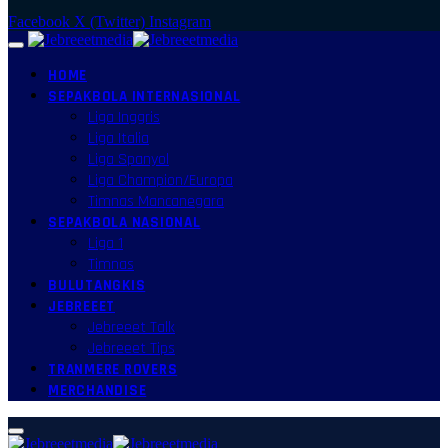
Facebook
X (Twitter)
Instagram
HOME
SEPAKBOLA INTERNASIONAL
Liga Inggris
Liga Italia
Liga Spanyol
Liga Champion/Europa
Timnas Mancanegara
SEPAKBOLA NASIONAL
Liga 1
Timnas
BULUTANGKIS
JEBREEET
Jebreeet Talk
Jebreeet Tips
TRANMERE ROVERS
MERCHANDISE