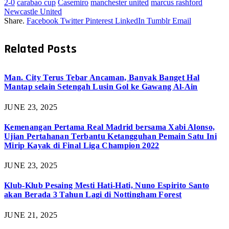
2-0
carabao cup
Casemiro
manchester united
marcus rashford
Newcastle United
Share.
Facebook
Twitter
Pinterest
LinkedIn
Tumblr
Email
Related
Posts
Man. City Terus Tebar Ancaman, Banyak Banget Hal
Mantap selain Setengah Lusin Gol ke Gawang Al-Ain
JUNE 23, 2025
Kemenangan Pertama Real Madrid bersama Xabi Alonso,
Ujian Pertahanan Terbantu Ketangguhan Pemain Satu Ini
Mirip Kayak di Final Liga Champion 2022
JUNE 23, 2025
Klub-Klub Pesaing Mesti Hati-Hati, Nuno Espirito Santo
akan Berada 3 Tahun Lagi di Nottingham Forest
JUNE 21, 2025