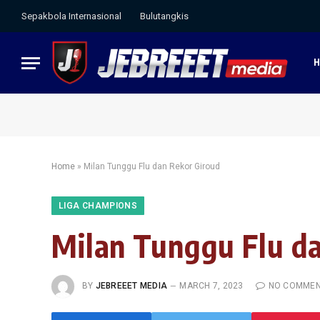
Sepakbola Internasional
Bulutangkis
Home
»
Milan Tunggu Flu dan Rekor Giroud
LIGA CHAMPIONS
Milan Tunggu Flu d
BY
JEBREEET MEDIA
MARCH 7, 2023
NO COMME