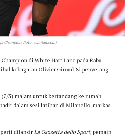
iga Champion. (foto: acmilan.com)
ga Champion di White Hart Lane pada Rabu
ihal kebugaran Olivier Giroud. Si penyerang
a (7/3) malam untuk bertandang ke rumah
hadir dalam sesi latihan di Milanello, markas
perti dilansir
La Gazzetta dello Sport
, pemain