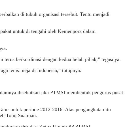
baikan di tubuh organisasi tersebut. Tentu menjadi
epakat untuk di tengahi oleh Kemenpora dalam
nya.
 terus berkordinasi dengan kedua belah pihak,” tegasnya.
ga tenis meja di Indonesia,” tutupnya.
alamnya disebutkan jika PTMSI membentuk pengurus pusat
hir untuk periode 2012-2016. Atas pengangkatan itu
leh Tono Suatman.
engundurkan diri dari Ketua Umum PP PTMSI.