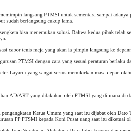
 memimpin langsung PTMSI untuk sementara sampai adanya per
but sudah berlangsung cukup lama.
rsengketa bisa menemukan solusi. Bahwa kedua pihak telah s
ya.
sasi cabor tenis meja yang akan ia pimpin langsung ke depan
urusan PTMSI dengan cara yang sesuai peraturan berlaku dan
ter Layardi yang sangat serius memikirkan masa depan olahra
ahan AD/ART yang dilakukan oleh PTMSI yang di mana di d
engangkatan Ketua Umum yang saat itu dijabat oleh Dato Ta
rusan PP PTSMI kepada Koni Pusat uang saat itu diketuai o
ali oleh Tono Suratman. Akibatnya Dato Tahir kecewa dan m