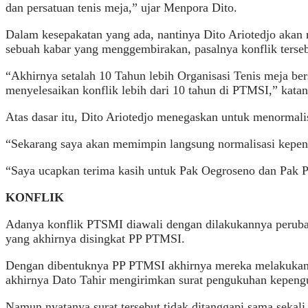
dan persatuan tenis meja,” ujar Menpora Dito.
Dalam kesepakatan yang ada, nantinya Dito Ariotedjo akan
sebuah kabar yang menggembirakan, pasalnya konflik terse
“Akhirnya setalah 10 Tahun lebih Organisasi Tenis meja be
menyelesaikan konflik lebih dari 10 tahun di PTMSI,” katan
Atas dasar itu, Dito Ariotedjo menegaskan untuk menormali
“Sekarang saya akan memimpin langsung normalisasi kepeng
“Saya ucapkan terima kasih untuk Pak Oegroseno dan Pak Pe
KONFLIK
Adanya konflik PTSMI diawali dengan dilakukannya perub
yang akhirnya disingkat PP PTMSI.
Dengan dibentuknya PP PTMSI akhirnya mereka melakukan p
akhirnya Dato Tahir mengirimkan surat pengukuhan kepengu
Namun nyatanya surat tersebut tidak ditanggapi sama sek