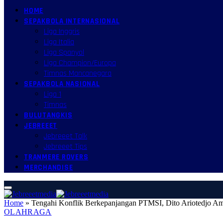
HOME
SEPAKBOLA INTERNASIONAL
Liga Inggris
Liga Italia
Liga Spanyol
Liga Champion/Europa
Timnas Mancanegara
SEPAKBOLA NASIONAL
Liga 1
Timnas
BULUTANGKIS
JEBREEET
Jebreeet Talk
Jebreeet Tips
TRANMERE ROVERS
MERCHANDISE
Home
»
Tengahi Konflik Berkepanjangan PTMSI, Dito Ariotedjo Am
OLAHRAGA