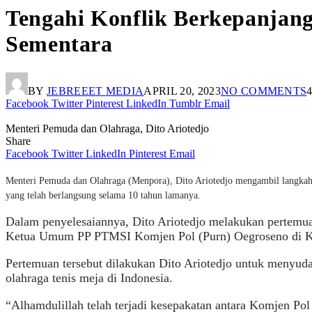
Tengahi Konflik Berkepanjan
Sementara
BY
JEBREEET MEDIA
APRIL 20, 2023
NO COMMENTS
Facebook
Twitter
Pinterest
LinkedIn
Tumblr
Email
Menteri Pemuda dan Olahraga, Dito Ariotedjo
Share
Facebook
Twitter
LinkedIn
Pinterest
Email
Menteri Pemuda dan Olahraga (Menpora), Dito Ariotedjo mengambil langka
yang telah berlangsung selama 10 tahun lamanya.
Dalam penyelesaiannya, Dito Ariotedjo melakukan pertemu
Ketua Umum PP PTMSI Komjen Pol (Purn) Oegroseno di Ked
Pertemuan tersebut dilakukan Dito Ariotedjo untuk menyud
olahraga tenis meja di Indonesia.
“Alhamdulillah telah terjadi kesepakatan antara Komjen P