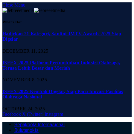
Close Menu
What's Hot
Hadirkan 21 Kategori, Santini JMTV Awards 2025 Siap
Digelar
DECEMBER 11, 2025
ISFEX 2025 Platform Pertumbuhan Industri Olahraga,
Terasa Lebih Besar dan Meriah
NOVEMBER 8, 2025
ISFEX 2025 Kembali Digelar, Siap Pacu Inovasi Fasilitas
Olahraga Nasional
OCTOBER 24, 2025
Facebook
X (Twitter)
Instagram
Sepakbola Internasional
Bulutangkis