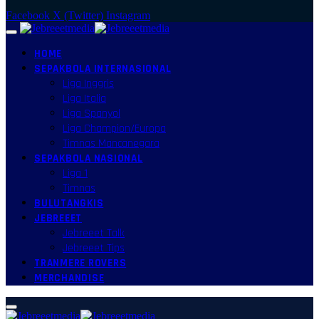
Facebook
X (Twitter)
Instagram
HOME
SEPAKBOLA INTERNASIONAL
Liga Inggris
Liga Italia
Liga Spanyol
Liga Champion/Europa
Timnas Mancanegara
SEPAKBOLA NASIONAL
Liga 1
Timnas
BULUTANGKIS
JEBREEET
Jebreeet Talk
Jebreeet Tips
TRANMERE ROVERS
MERCHANDISE