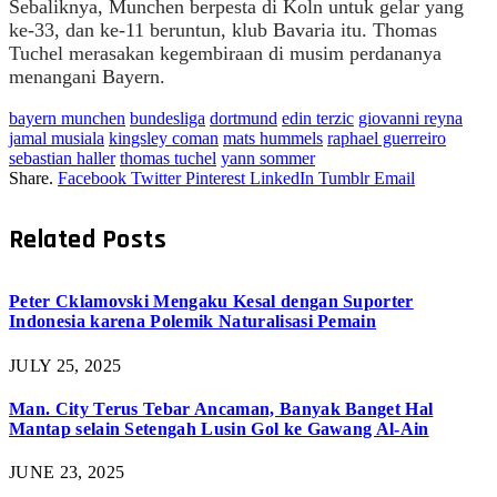
Sebaliknya, Munchen berpesta di Koln untuk gelar yang
ke-33, dan ke-11 beruntun, klub Bavaria itu. Thomas
Tuchel merasakan kegembiraan di musim perdananya
menangani Bayern.
bayern munchen
bundesliga
dortmund
edin terzic
giovanni reyna
jamal musiala
kingsley coman
mats hummels
raphael guerreiro
sebastian haller
thomas tuchel
yann sommer
Share.
Facebook
Twitter
Pinterest
LinkedIn
Tumblr
Email
Related
Posts
Peter Cklamovski Mengaku Kesal dengan Suporter
Indonesia karena Polemik Naturalisasi Pemain
JULY 25, 2025
Man. City Terus Tebar Ancaman, Banyak Banget Hal
Mantap selain Setengah Lusin Gol ke Gawang Al-Ain
JUNE 23, 2025