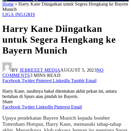
Home
»
Harry Kane Diingatkan untuk Segera Hengkang ke Bayern
Munich
LIGA INGGRIS
Harry Kane Diingatkan
untuk Segera Hengkang ke
Bayern Munich
BY
JEBREEET MEDIA
AUGUST 5, 2023
NO
COMMENTS
3 MINS READ
Facebook
Twitter
Pinterest
LinkedIn
Tumblr
Email
Harry Kane, nasibnya bakal ditentukan akhir pekan ini, antara
bertahan di Spurs atau pindah ke Bayern.
Share
Facebook
Twitter
LinkedIn
Pinterest
Email
Upaya pendekatan Bayern Munich kepada bomber
Tottenham Hotspur, Harry Kane, memasuki tahap-tahap
akhir. Menariknya, klub raksasa Jerman itu meminta Spurs