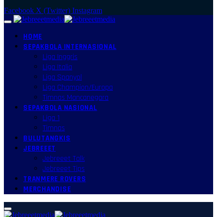
Facebook
X (Twitter)
Instagram
HOME
SEPAKBOLA INTERNASIONAL
Liga Inggris
Liga Italia
Liga Spanyol
Liga Champion/Europa
Timnas Mancanegara
SEPAKBOLA NASIONAL
Liga 1
Timnas
BULUTANGKIS
JEBREEET
Jebreeet Talk
Jebreeet Tips
TRANMERE ROVERS
MERCHANDISE