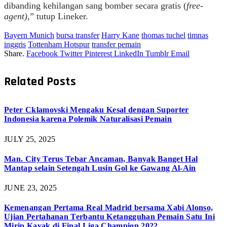
dibanding kehilangan sang bomber secara gratis (
free-
agent)
,” tutup Lineker.
Bayern Munich
bursa transfer
Harry Kane
thomas tuchel
timnas
inggris
Tottenham Hotspur
transfer pemain
Share.
Facebook
Twitter
Pinterest
LinkedIn
Tumblr
Email
Related
Posts
Peter Cklamovski Mengaku Kesal dengan Suporter
Indonesia karena Polemik Naturalisasi Pemain
JULY 25, 2025
Man. City Terus Tebar Ancaman, Banyak Banget Hal
Mantap selain Setengah Lusin Gol ke Gawang Al-Ain
JUNE 23, 2025
Kemenangan Pertama Real Madrid bersama Xabi Alonso,
Ujian Pertahanan Terbantu Ketangguhan Pemain Satu Ini
Mirip Kayak di Final Liga Champion 2022