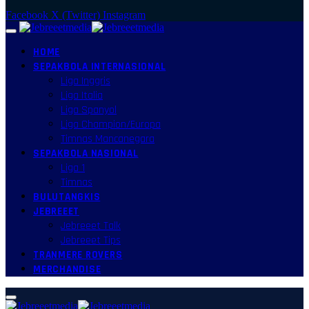
Facebook
X (Twitter)
Instagram
HOME
SEPAKBOLA INTERNASIONAL
Liga Inggris
Liga Italia
Liga Spanyol
Liga Champion/Europa
Timnas Mancanegara
SEPAKBOLA NASIONAL
Liga 1
Timnas
BULUTANGKIS
JEBREEET
Jebreeet Talk
Jebreeet Tips
TRANMERE ROVERS
MERCHANDISE