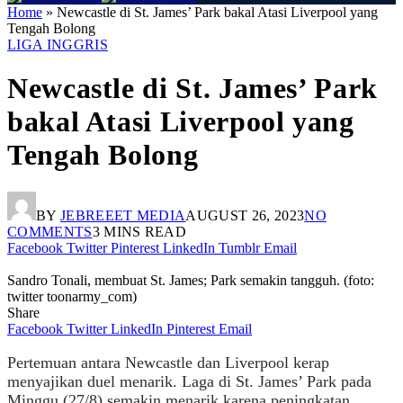
Home
»
Newcastle di St. James’ Park bakal Atasi Liverpool yang
Tengah Bolong
LIGA INGGRIS
Newcastle di St. James’ Park
bakal Atasi Liverpool yang
Tengah Bolong
BY
JEBREEET MEDIA
AUGUST 26, 2023
NO
COMMENTS
3 MINS READ
Facebook
Twitter
Pinterest
LinkedIn
Tumblr
Email
Sandro Tonali, membuat St. James; Park semakin tangguh. (foto:
twitter toonarmy_com)
Share
Facebook
Twitter
LinkedIn
Pinterest
Email
Pertemuan antara Newcastle dan Liverpool kerap
menyajikan duel menarik. Laga di St. James’ Park pada
Minggu (27/8) semakin menarik karena peningkatan