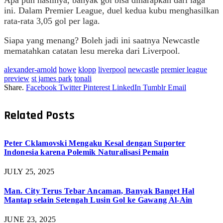
ini. Dalam Premier League, duel kedua kubu menghasilkan
rata-rata 3,05 gol per laga.
Siapa yang menang? Boleh jadi ini saatnya Newcastle
mematahkan catatan lesu mereka dari Liverpool.
alexander-arnold
howe
klopp
liverpool
newcastle
premier league
preview
st james park
tonali
Share.
Facebook
Twitter
Pinterest
LinkedIn
Tumblr
Email
Related
Posts
Peter Cklamovski Mengaku Kesal dengan Suporter
Indonesia karena Polemik Naturalisasi Pemain
JULY 25, 2025
Man. City Terus Tebar Ancaman, Banyak Banget Hal
Mantap selain Setengah Lusin Gol ke Gawang Al-Ain
JUNE 23, 2025