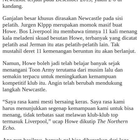
kandang.
Ganjalan besar khusus dirasakan Newcastle pada sisi
pelatih. Jurgen Klppp merupakan momok masif buat
Howe. Bos Liverpool itu membawa timnya 11 kali menang
kala meladeni skuad besutan Howe, terbanyak yang dicatat
pelatih asal Jerman itu atas pelatih-pelatih lain. Tak
mustahil deret 11 kemenangan beruntun itu akan berlanjut.
Namun, Howe boleh jadi telah belajar banyak sejak
menangani Toon Army terutama dari musim lalu dan
semakin terpacu untuk meningkatkan kemampuan
kompetitif klub itu. Angin telah berubah mendukung
langkah Newcastle.
“Saya rasa kami mesti bersaing keras. Saya rasa kami
harus menunjukkan segenap kemampuan kami untuk bisa
menang, tidak terbatas saat melawan klub-klub top
termasuk Liverpool,” ucap Howe dikutip
The Northern
Echo
.
Apa pun hasilnya, banyak gol bisa diharapkan dari laga