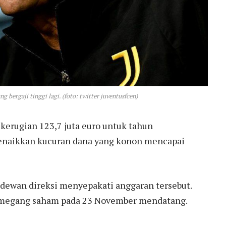
g bergaji tinggi lagi. (foto: twitter juventusfcen)
kerugian 123,7 juta euro untuk tahun
menaikkan kucuran dana yang konon mencapai
 dewan direksi menyepakati anggaran tersebut.
emegang saham pada 23 November mendatang.