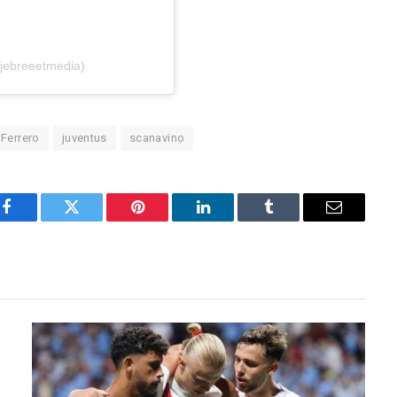
jebreeetmedia)
 Ferrero
juventus
scanavino
Facebook
Twitter
Pinterest
LinkedIn
Tumblr
Email