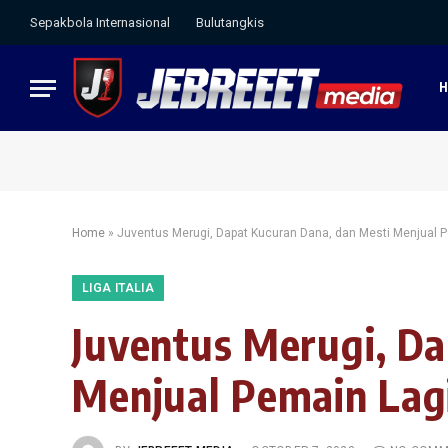
Sepakbola Internasional
Bulutangkis
Home
»
Juventus Merugi, Dapat Kucuran Dana, dan Mesti Menjual 
LIGA ITALIA
Juventus Merugi, Da
Menjual Pemain Lag