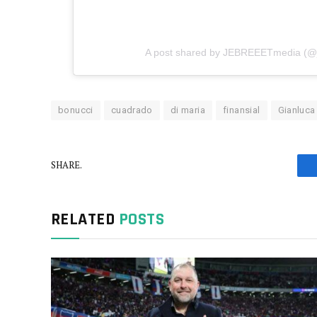
A post shared by JEBREEETmedia (@
bonucci
cuadrado
di maria
finansial
Gianluca
SHARE.
RELATED
POSTS