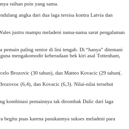
nya raihan poin yang sama.
ulang angka dari dua laga tersisa kontra Latvia dan
 Wales justru mampu meladeni nama-nama sarat pengalaman
a pemain paling senior di lini tengah. Di “hanya” ditemani
n guna mengakomodir keberadaan bek kiri asal Tottenham,
celo Brozovic (30 tahun), dan Matteo Kovacic (29 tahun(.
rozovoc (6,4), dan Kovacic (6,3). Nilai-nilai tersebut
ang kombinasi pemainnya tak dirombak Dalic dari laga
ya begitu puas karena pasukannya sukses meladeni para