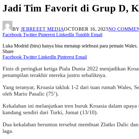
Jadi Tim Favorit di Grup D, 
BY
JEBREEET MEDIA
OCTOBER 16, 2023
NO COMME
Facebook
Twitter
Pinterest
LinkedIn
Tumblr
Email
Luka Modrid (biru) hanya bisa menatap selebrasi para pemain Wales.
Share
Facebook
Twitter
LinkedIn
Pinterest
Email
Finis di peringkat ketiga Piala Dunia 2022 menjadikan Kroa
penampilan terakhir mereka justru sebaliknya.
Yang teranyar, Kroasia takluk 1-2 dari tuan rumah Wales, S
oleh Mario Pasalic (75’).
Kekalahan ini melanjutkan tren buruk Kroasia dalam upaya m
kandang sendiri dari Turki, Jumat (13/10).
Dua kekalahan beruntun tersebut membuat Zlatko Dalic dan
laga.