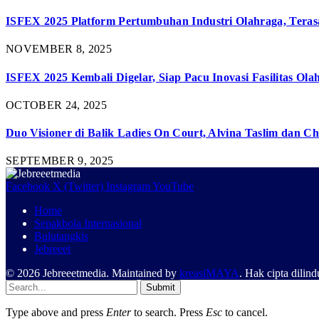
ISFEX 2025 Platform Pertumbuhan Industri Olahraga, Teras
NOVEMBER 8, 2025
ISFEX 2025 Kembali Digelar, Siap Pacu Inovasi Fasilitas Ola
OCTOBER 24, 2025
Duo Visioner di Balik Ladies On Court, Alvina Taslim dan Ch
SEPTEMBER 9, 2025
Facebook
X (Twitter)
Instagram
YouTube
Home
Sepakbola Internasional
Bulutangkis
Jebreeet
© 2026 Jebreeetmedia. Maintained by
kreasiMAYA
. Hak cipta dilin
Submit
Type above and press
Enter
to search. Press
Esc
to cancel.