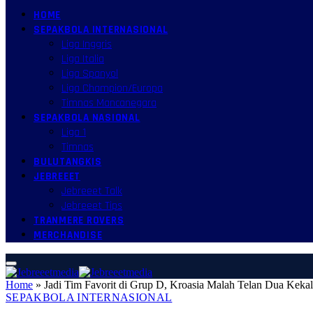
HOME
SEPAKBOLA INTERNASIONAL
Liga Inggris
Liga Italia
Liga Spanyol
Liga Champion/Europa
Timnas Mancanegara
SEPAKBOLA NASIONAL
Liga 1
Timnas
BULUTANGKIS
JEBREEET
Jebreeet Talk
Jebreeet Tips
TRANMERE ROVERS
MERCHANDISE
Home
»
Jadi Tim Favorit di Grup D, Kroasia Malah Telan Dua Keka
SEPAKBOLA INTERNASIONAL