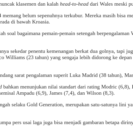
pemuncak klasemen dan kalah
head-to-head
dari Wales meski pu
4 memang belum sepenuhnya terkubur. Mereka masih bisa mend
rada di bawah Kroasia.
alah soal bagaimana pemain-pemain setengah berpengalaman
annya sekedar penentu kemenangan berkat dua golnya, tapi jug
co Williams (23 tahun) yang sengaja lebih didorong ke depa
andang sarat pengalaman superit Luka Madrid (38 tahun), Mar
ed
bahkan menunjukan nilai standart dari rating Modric (6,8), B
 semisal Ampadu (6,9), James (7,4), dan Wilson (8,3).
engah selaku Gold Generation, merupakan satu-satunya lini y
umpa pers usai laga juga bisa menjadi gambaran betapa dirin