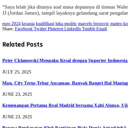
“Saya lelah jika ditanya soal masa depannya di timnas Wale
JJ (Jordan James), tampil layaknya gelandang sarat pengala
euro 2024
kroasia
kualifikasi
luka modric
marcelo brozovic
matteo ko
Share.
Facebook
Twitter
Pinterest
LinkedIn
Tumblr
Email
Related
Posts
Peter Cklamovski Mengaku Kesal dengan Suporter Indonesia 
JULY 25, 2025
Man. City Terus Tebar Ancaman, Banyak Banget Hal Mantap 
JUNE 23, 2025
Kemenangan Pertama Real Madrid bersama Xabi Alonso, Uji
JUNE 23, 2025
Berapa Pendapatan Klub Partisipan Piala Dunia Antarklub?