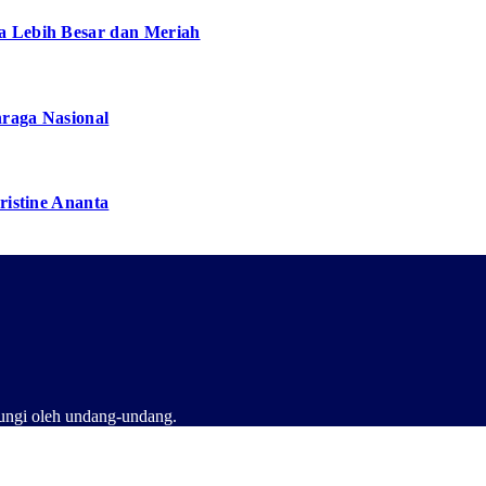
a Lebih Besar dan Meriah
hraga Nasional
ristine Ananta
dungi oleh undang-undang.