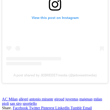
View this post on Instagram
A post shared by JEBREEETmedia (@jebreeetmedia)
AC Milan
allegri
antonio mirante
giroud
juventus
maignan
milan
pioli
san siro
sportiello
Share.
Facebook
Twitter
Pinterest
LinkedIn
Tumblr
Email