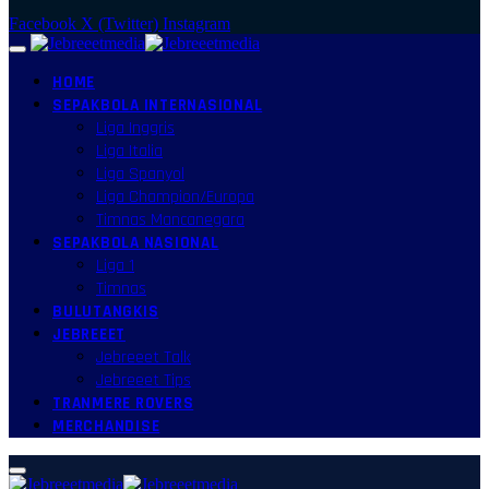
Facebook
X (Twitter)
Instagram
HOME
SEPAKBOLA INTERNASIONAL
Liga Inggris
Liga Italia
Liga Spanyol
Liga Champion/Europa
Timnas Mancanegara
SEPAKBOLA NASIONAL
Liga 1
Timnas
BULUTANGKIS
JEBREEET
Jebreeet Talk
Jebreeet Tips
TRANMERE ROVERS
MERCHANDISE