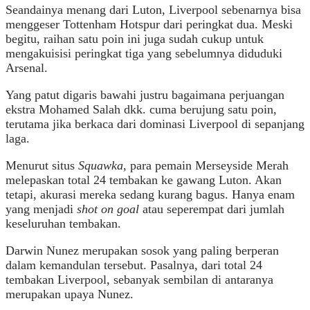
Seandainya menang dari Luton, Liverpool sebenarnya bisa
menggeser Tottenham Hotspur dari peringkat dua. Meski
begitu, raihan satu poin ini juga sudah cukup untuk
mengakuisisi peringkat tiga yang sebelumnya diduduki
Arsenal.
Yang patut digaris bawahi justru bagaimana perjuangan
ekstra Mohamed Salah dkk. cuma berujung satu poin,
terutama jika berkaca dari dominasi Liverpool di sepanjang
laga.
Menurut situs
Squawka
, para pemain Merseyside Merah
melepaskan total 24 tembakan ke gawang Luton. Akan
tetapi, akurasi mereka sedang kurang bagus. Hanya enam
yang menjadi
shot on goal
atau seperempat dari jumlah
keseluruhan tembakan.
Darwin Nunez merupakan sosok yang paling berperan
dalam kemandulan tersebut. Pasalnya, dari total 24
tembakan Liverpool, sebanyak sembilan di antaranya
merupakan upaya Nunez.