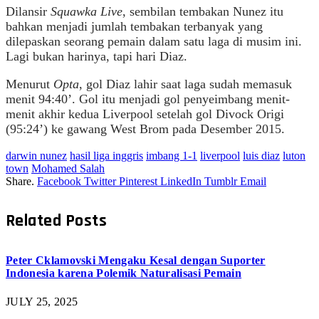
Dilansir
Squawka Live
, sembilan tembakan Nunez itu
bahkan menjadi jumlah tembakan terbanyak yang
dilepaskan seorang pemain dalam satu laga di musim ini.
Lagi bukan harinya, tapi hari Diaz.
Menurut
Opta
, gol Diaz lahir saat laga sudah memasuk
menit 94:40’. Gol itu menjadi gol penyeimbang menit-
menit akhir kedua Liverpool setelah gol Divock Origi
(95:24’) ke gawang West Brom pada Desember 2015.
darwin nunez
hasil liga inggris
imbang 1-1
liverpool
luis diaz
luton
town
Mohamed Salah
Share.
Facebook
Twitter
Pinterest
LinkedIn
Tumblr
Email
Related
Posts
Peter Cklamovski Mengaku Kesal dengan Suporter
Indonesia karena Polemik Naturalisasi Pemain
JULY 25, 2025