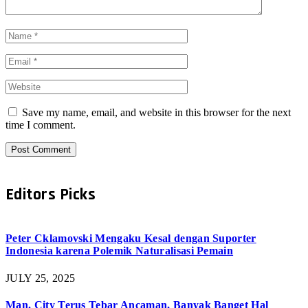
Save my name, email, and website in this browser for the next
time I comment.
Editors Picks
Peter Cklamovski Mengaku Kesal dengan Suporter
Indonesia karena Polemik Naturalisasi Pemain
JULY 25, 2025
Man. City Terus Tebar Ancaman, Banyak Banget Hal