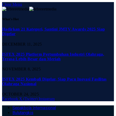
Close Menu
What's Hot
Hadirkan 21 Kategori, Santini JMTV Awards 2025 Siap
Digelar
DECEMBER 11, 2025
ISFEX 2025 Platform Pertumbuhan Industri Olahraga,
Terasa Lebih Besar dan Meriah
NOVEMBER 8, 2025
ISFEX 2025 Kembali Digelar, Siap Pacu Inovasi Fasilitas
Olahraga Nasional
OCTOBER 24, 2025
Facebook
X (Twitter)
Instagram
Sepakbola Internasional
Bulutangkis