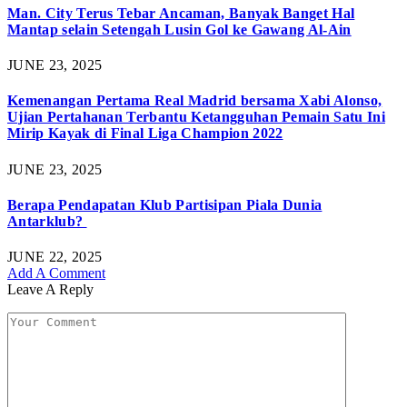
Man. City Terus Tebar Ancaman, Banyak Banget Hal
Mantap selain Setengah Lusin Gol ke Gawang Al-Ain
JUNE 23, 2025
Kemenangan Pertama Real Madrid bersama Xabi Alonso,
Ujian Pertahanan Terbantu Ketangguhan Pemain Satu Ini
Mirip Kayak di Final Liga Champion 2022
JUNE 23, 2025
Berapa Pendapatan Klub Partisipan Piala Dunia
Antarklub?
JUNE 22, 2025
Add A Comment
Leave A Reply