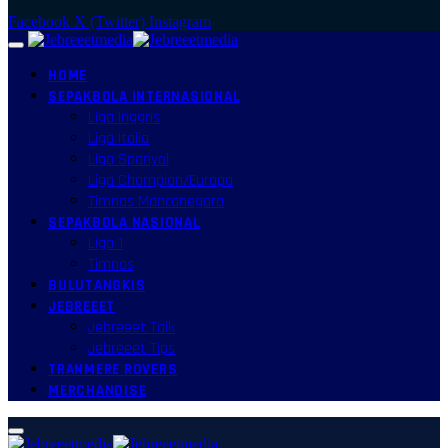
Facebook
X (Twitter)
Instagram
HOME
SEPAKBOLA INTERNASIONAL
Liga Inggris
Liga Italia
Liga Spanyol
Liga Champion/Europa
Timnas Mancanegara
SEPAKBOLA NASIONAL
Liga 1
Timnas
BULUTANGKIS
JEBREEET
Jebreeet Talk
Jebreeet Tips
TRANMERE ROVERS
MERCHANDISE