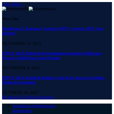
Close Menu
What's Hot
Hadirkan 21 Kategori, Santini JMTV Awards 2025 Siap
Digelar
DECEMBER 11, 2025
ISFEX 2025 Platform Pertumbuhan Industri Olahraga,
Terasa Lebih Besar dan Meriah
NOVEMBER 8, 2025
ISFEX 2025 Kembali Digelar, Siap Pacu Inovasi Fasilitas
Olahraga Nasional
OCTOBER 24, 2025
Facebook
X (Twitter)
Instagram
Sepakbola Internasional
Bulutangkis