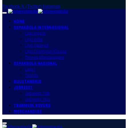
Facebook
X (Twitter)
Instagram
HOME
SEPAKBOLA INTERNASIONAL
Liga Inggris
Liga Italia
Liga Spanyol
Liga Champion/Europa
Timnas Mancanegara
SEPAKBOLA NASIONAL
Liga 1
Timnas
BULUTANGKIS
JEBREEET
Jebreeet Talk
Jebreeet Tips
TRANMERE ROVERS
MERCHANDISE