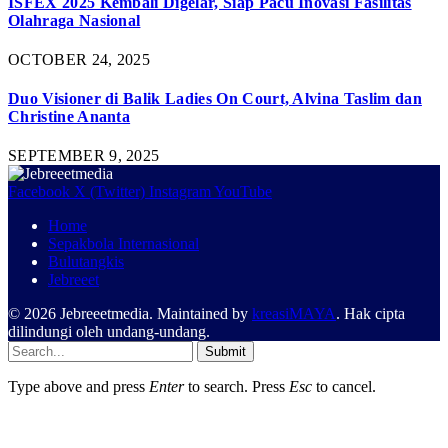
ISFEX 2025 Kembali Digelar, Siap Pacu Inovasi Fasilitas
Olahraga Nasional
OCTOBER 24, 2025
Duo Visioner di Balik Ladies On Court, Alvina Taslim dan
Christine Ananta
SEPTEMBER 9, 2025
Facebook
X (Twitter)
Instagram
YouTube
Home
Sepakbola Internasional
Bulutangkis
Jebreeet
© 2026 Jebreeetmedia. Maintained by
kreasiMAYA
. Hak cipta
dilindungi oleh undang-undang.
Submit
Type above and press
Enter
to search. Press
Esc
to cancel.