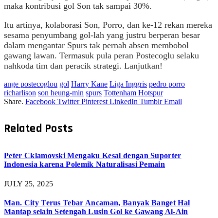
maka kontribusi gol Son tak sampai 30%.
Itu artinya, kolaborasi Son, Porro, dan ke-12 rekan mereka
sesama penyumbang gol-lah yang justru berperan besar
dalam mengantar Spurs tak pernah absen membobol
gawang lawan. Termasuk pula peran Postecoglu selaku
nahkoda tim dan peracik strategi. Lanjutkan!
ange postecoglou
gol
Harry Kane
Liga Inggris
pedro porro
richarlison
son heung-min
spurs
Tottenham Hotspur
Share.
Facebook
Twitter
Pinterest
LinkedIn
Tumblr
Email
Related
Posts
Peter Cklamovski Mengaku Kesal dengan Suporter
Indonesia karena Polemik Naturalisasi Pemain
JULY 25, 2025
Man. City Terus Tebar Ancaman, Banyak Banget Hal
Mantap selain Setengah Lusin Gol ke Gawang Al-Ain