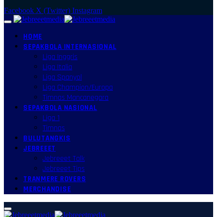
Facebook
X (Twitter)
Instagram
HOME
SEPAKBOLA INTERNASIONAL
Liga Inggris
Liga Italia
Liga Spanyol
Liga Champion/Europa
Timnas Mancanegara
SEPAKBOLA NASIONAL
Liga 1
Timnas
BULUTANGKIS
JEBREEET
Jebreeet Talk
Jebreeet Tips
TRANMERE ROVERS
MERCHANDISE