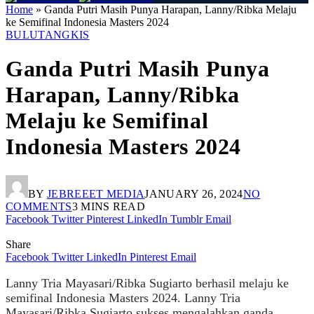
Home
»
Ganda Putri Masih Punya Harapan, Lanny/Ribka Melaju
ke Semifinal Indonesia Masters 2024
BULUTANGKIS
Ganda Putri Masih Punya
Harapan, Lanny/Ribka
Melaju ke Semifinal
Indonesia Masters 2024
BY
JEBREEET MEDIA
JANUARY 26, 2024
NO
COMMENTS
3 MINS READ
Facebook
Twitter
Pinterest
LinkedIn
Tumblr
Email
Share
Facebook
Twitter
LinkedIn
Pinterest
Email
Lanny Tria Mayasari/Ribka Sugiarto berhasil melaju ke
semifinal Indonesia Masters 2024. Lanny Tria
Mayasari/Ribka Sugiarto sukses mengalahkan ganda