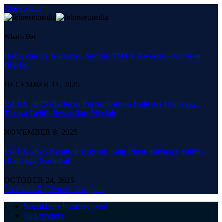
Close Menu
What's Hot
Hadirkan 21 Kategori, Santini JMTV Awards 2025 Siap
Digelar
DECEMBER 11, 2025
ISFEX 2025 Platform Pertumbuhan Industri Olahraga,
Terasa Lebih Besar dan Meriah
NOVEMBER 8, 2025
ISFEX 2025 Kembali Digelar, Siap Pacu Inovasi Fasilitas
Olahraga Nasional
OCTOBER 24, 2025
Facebook
X (Twitter)
Instagram
Sepakbola Internasional
Bulutangkis