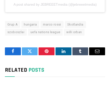
A post shared by JEBREEETmedia (@jebreeetmedia)
Grup A
hungaria
marco rossi
Skotlandia
szoboszlai
uefa nations league
willi orban
Facebook
Twitter
Pinterest
LinkedIn
Tumblr
Email
RELATED
POSTS