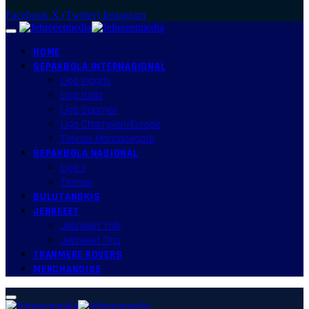
Facebook
X (Twitter)
Instagram
HOME
SEPAKBOLA INTERNASIONAL
Liga Inggris
Liga Italia
Liga Spanyol
Liga Champion/Europa
Timnas Mancanegara
SEPAKBOLA NASIONAL
Liga 1
Timnas
BULUTANGKIS
JEBREEET
Jebreeet Talk
Jebreeet Tips
TRANMERE ROVERS
MERCHANDISE