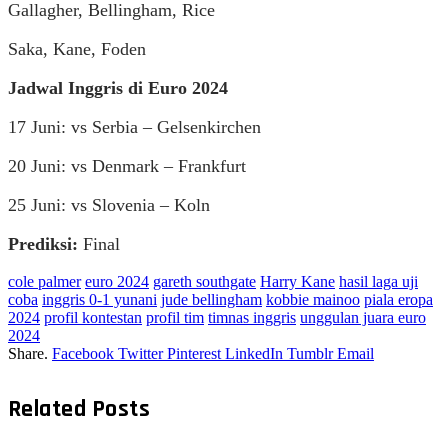
Gallagher, Bellingham, Rice
Saka, Kane, Foden
Jadwal Inggris di Euro 2024
17 Juni: vs Serbia – Gelsenkirchen
20 Juni: vs Denmark – Frankfurt
25 Juni: vs Slovenia – Koln
Prediksi:
Final
cole palmer
euro 2024
gareth southgate
Harry Kane
hasil laga uji
coba
inggris 0-1 yunani
jude bellingham
kobbie mainoo
piala eropa
2024
profil kontestan
profil tim
timnas inggris
unggulan juara euro
2024
Share.
Facebook
Twitter
Pinterest
LinkedIn
Tumblr
Email
Related
Posts