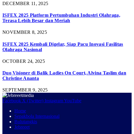
DECEMBER 11, 2025
ISFEX 2025 Platform Pertumbuhan Industri Olahraga,
Terasa Lebih Besar dan Meriah
NOVEMBER 8, 2025
ISFEX 2025 Kembali Digelar, Siap Pacu Inovasi Fasilitas
Olahraga Nasional
OCTOBER 24, 2025
Duo Visioner di Balik Ladies On Court, Alvina Taslim dan
Christine Ananta
SEPTEMBER 9, 2025
Facebook
X (Twitter)
Instagram
YouTube
Home
Sepakbola Internasional
Bulutangkis
Jebreeet