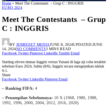
Home
»
Meet The Contestants – Grup C : INGGRIS
EURO 2024
Meet The Contestants – Grup
C : INGGRIS
BY
JEBREEET MEDIA
JUNE 8, 2024
UPDATED:
JUNE
14, 2024
NO COMMENTS
3 MINS READ
Facebook
Twitter
Pinterest
LinkedIn
Tumblr
Email
Starting eleven timnas Inggris versus Yunani di laga uji coba terakhir
sebelum Euro 2024, Sabtu (8/6). Inggris secara mengejutkan takluk
0-1.
Share
Facebook
Twitter
LinkedIn
Pinterest
Email
– Ranking FIFA:
4
– Penampilan Sebelumnya:
10 X (1968, 1980, 1988,
1992, 1996, 2000, 2004, 2012, 2016, 2020)