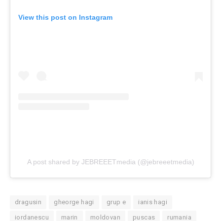
View this post on Instagram
A post shared by JEBREEETmedia (@jebreeetmedia)
dragusin
gheorge hagi
grup e
ianis hagi
iordanescu
marin
moldovan
puscas
rumania