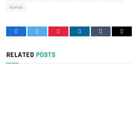
stanciu
Facebook
Twitter
Pinterest
LinkedIn
Tumblr
Email
RELATED
POSTS