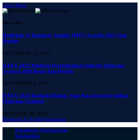
Close Menu
What's Hot
Hadirkan 21 Kategori, Santini JMTV Awards 2025 Siap
Digelar
DECEMBER 11, 2025
ISFEX 2025 Platform Pertumbuhan Industri Olahraga,
Terasa Lebih Besar dan Meriah
NOVEMBER 8, 2025
ISFEX 2025 Kembali Digelar, Siap Pacu Inovasi Fasilitas
Olahraga Nasional
OCTOBER 24, 2025
Facebook
X (Twitter)
Instagram
Sepakbola Internasional
Bulutangkis