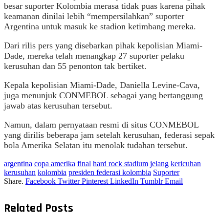
besar suporter Kolombia merasa tidak puas karena pihak
keamanan dinilai lebih “mempersilahkan” suporter
Argentina untuk masuk ke stadion ketimbang mereka.
Dari rilis pers yang disebarkan pihak kepolisian Miami-
Dade, mereka telah menangkap 27 suporter pelaku
kerusuhan dan 55 penonton tak bertiket.
Kepala kepolisian Miami-Dade, Daniella Levine-Cava,
juga menunjuk CONMEBOL sebagai yang bertanggung
jawab atas kerusuhan tersebut.
Namun, dalam pernyataan resmi di situs CONMEBOL
yang dirilis beberapa jam setelah kerusuhan, federasi sepak
bola Amerika Selatan itu menolak tudahan tersebut.
argentina
copa amerika
final
hard rock stadium
jelang
kericuhan
kerusuhan
kolombia
presiden federasi kolombia
Suporter
Share.
Facebook
Twitter
Pinterest
LinkedIn
Tumblr
Email
Related
Posts