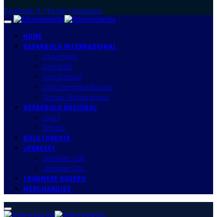
Facebook
X (Twitter)
Instagram
HOME
SEPAKBOLA INTERNASIONAL
Liga Inggris
Liga Italia
Liga Spanyol
Liga Champion/Europa
Timnas Mancanegara
SEPAKBOLA NASIONAL
Liga 1
Timnas
BULUTANGKIS
JEBREEET
Jebreeet Talk
Jebreeet Tips
TRANMERE ROVERS
MERCHANDISE