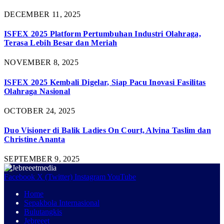
DECEMBER 11, 2025
ISFEX 2025 Platform Pertumbuhan Industri Olahraga,
Terasa Lebih Besar dan Meriah
NOVEMBER 8, 2025
ISFEX 2025 Kembali Digelar, Siap Pacu Inovasi Fasilitas
Olahraga Nasional
OCTOBER 24, 2025
Duo Visioner di Balik Ladies On Court, Alvina Taslim dan
Christine Ananta
SEPTEMBER 9, 2025
Facebook
X (Twitter)
Instagram
YouTube
Home
Sepakbola Internasional
Bulutangkis
Jebreeet