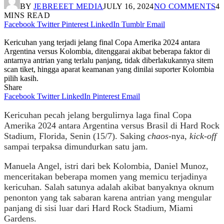
BY
JEBREEET MEDIA
JULY 16, 2024
NO COMMENTS
4
MINS READ
Facebook
Twitter
Pinterest
LinkedIn
Tumblr
Email
Kericuhan yang terjadi jelang final Copa Amerika 2024 antara
Argentina versus Kolombia, ditenggarai akibat beberapa faktor di
antarnya antrian yang terlalu panjang, tidak diberlakukannya sitem
scan tiket, hingga aparat keamanan yang dinilai suporter Kolombia
pilih kasih.
Share
Facebook
Twitter
LinkedIn
Pinterest
Email
Kericuhan pecah jelang bergulirnya laga final Copa
Amerika 2024 antara Argentina versus Brasil di Hard Rock
Stadium, Florida, Senin (15/7). Saking
chaos
-nya,
kick-off
sampai terpaksa dimundurkan satu jam.
Manuela Angel, istri dari bek Kolombia, Daniel Munoz,
menceritakan beberapa momen yang memicu terjadinya
kericuhan. Salah satunya adalah akibat banyaknya oknum
penonton yang tak sabaran karena antrian yang mengular
panjang di sisi luar dari Hard Rock Stadium, Miami
Gardens.