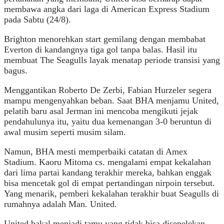
membawa angka dari laga di American Express Stadium
pada Sabtu (24/8).
Brighton menorehkan start gemilang dengan membabat
Everton di kandangnya tiga gol tanpa balas. Hasil itu
membuat The Seagulls layak menatap periode transisi yang
bagus.
Menggantikan Roberto De Zerbi, Fabian Hurzeler segera
mampu mengenyahkan beban. Saat BHA menjamu United,
pelatih baru asal Jerman ini mencoba mengikuti jejak
pendahulunya itu, yaitu dua kemenangan 3-0 beruntun di
awal musim seperti musim silam.
Namun, BHA mesti memperbaiki catatan di Amex
Stadium. Kaoru Mitoma cs. mengalami empat kekalahan
dari lima partai kandang terakhir mereka, bahkan enggak
bisa mencetak gol di empat pertandingan nirpoin tersebut.
Yang menarik, pemberi kekalahan terakhir buat Seagulls di
rumahnya adalah Man. United.
United bakal menjadi tamu yang tidak bisa disepelekan