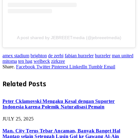
A post shared by JEBREEETmedia (@jebreeetmedia)
amex stadium
brighton
de zerbi
fabian hurzeler
hurzeler
man united
mitoma
ten hag
welbeck
zirkzee
Share.
Facebook
Twitter
Pinterest
LinkedIn
Tumblr
Email
Related
Posts
Peter Cklamovski Mengaku Kesal dengan Suporter
Indonesia karena Polemik Naturalisasi Pemain
JULY 25, 2025
Man. City Terus Tebar Ancaman, Banyak Banget Hal
Mantap selain Setengah Lusin Gol ke Gawang Al-Ain