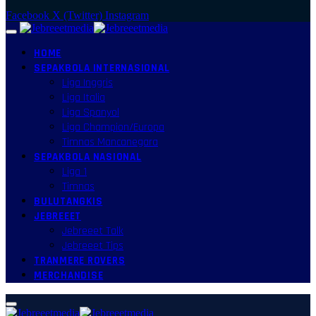
Facebook
X (Twitter)
Instagram
HOME
SEPAKBOLA INTERNASIONAL
Liga Inggris
Liga Italia
Liga Spanyol
Liga Champion/Europa
Timnas Mancanegara
SEPAKBOLA NASIONAL
Liga 1
Timnas
BULUTANGKIS
JEBREEET
Jebreeet Talk
Jebreeet Tips
TRANMERE ROVERS
MERCHANDISE