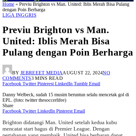
Home
»
Previu Brighton vs Man. United: Iblis Merah Bisa Pulang
dengan Poin Berharga
LIGA INGGRIS
Previu Brighton vs Man.
United: Iblis Merah Bisa
Pulang dengan Poin Berharga
BY
JEBREEET MEDIA
AUGUST 22, 2024
NO
COMMENTS
3 MINS READ
Facebook
Twitter
Pinterest
LinkedIn
Tumblr
Email
Danny Welbeck, sudah 15 musim beruntun selalu mencetak gol di
EPL. (foto: twitter thesoccerlifee)
Share
Facebook
Twitter
LinkedIn
Pinterest
Email
Brighton didatangi Man. United setelah kedua kubu
mencatat start bagus di Premier League. Dengan
pertahanan yang membaik, United bisa berharap dapat