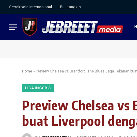
Sepakbola Internasional
Bulutangkis
Home
»
Preview Chelsea vs Brentford: The Blues Jaga Tekanan bua
LIGA INGGRIS
Preview Chelsea vs 
buat Liverpool deng