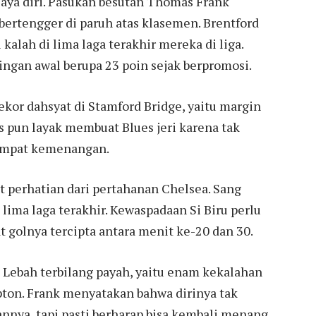
aya diri. Pasukan besutan Thomas Frank
bertengger di paruh atas klasemen. Brentford
kalah di lima laga terakhir mereka di liga.
ingan awal berupa 23 poin sejak berpromosi.
kor dahsyat di Stamford Bridge, yaitu margin
 pun layak membuat Blues jeri karena tak
 empat kemenangan.
 perhatian dari pertahanan Chelsea. Sang
ima laga terakhir. Kewaspadaan Si Biru perlu
t golnya tercipta antara menit ke-20 dan 30.
Si Lebah terbilang payah, yaitu enam kekalahan
mpton. Frank menyatakan bahwa dirinya tak
nnya, tapi pasti berharap bisa kembali menang