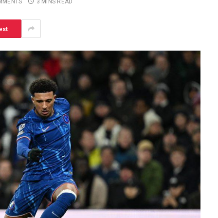
MMENTS
3 MINS READ
est