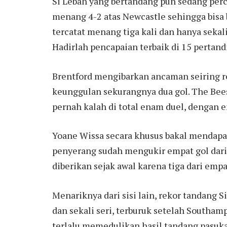
Si Lebah yang bertandang pun sedang perc
menang 4-2 atas Newcastle sehingga bisa 
tercatat menang tiga kali dan hanya sekali 
Hadirlah pencapaian terbaik di 15 pertand
Brentford mengibarkan ancaman seiring re
keunggulan sekurangnya dua gol. The Bees
pernah kalah di total enam duel, dengan
Yoane Wissa secara khusus bakal mendapat
penyerang sudah mengukir empat gol dari l
diberikan sejak awal karena tiga dari empa
Menariknya dari sisi lain, rekor tandang 
dan sekali seri, terburuk setelah Southa
terlalu memedulikan hasil tandang pasuka