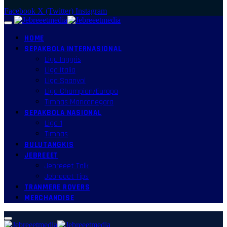
Facebook
X (Twitter)
Instagram
HOME
SEPAKBOLA INTERNASIONAL
Liga Inggris
Liga Italia
Liga Spanyol
Liga Champion/Europa
Timnas Mancanegara
SEPAKBOLA NASIONAL
Liga 1
Timnas
BULUTANGKIS
JEBREEET
Jebreeet Talk
Jebreeet Tips
TRANMERE ROVERS
MERCHANDISE