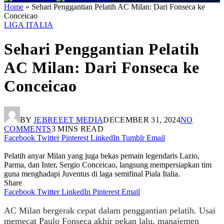
Home
»
Sehari Penggantian Pelatih AC Milan: Dari Fonseca ke
Conceicao
LIGA ITALIA
Sehari Penggantian Pelatih
AC Milan: Dari Fonseca ke
Conceicao
BY
JEBREEET MEDIA
DECEMBER 31, 2024
NO
COMMENTS
3 MINS READ
Facebook
Twitter
Pinterest
LinkedIn
Tumblr
Email
Pelatih anyar Milan yang juga bekas pemain legendaris Lazio,
Parma, dan Inter, Sergio Conceicao, langsung mempersiapkan tim
guna menghadapi Juventus di laga semifinal Piala Italia.
Share
Facebook
Twitter
LinkedIn
Pinterest
Email
AC Milan bergerak cepat dalam penggantian pelatih. Usai
memecat Paulo Fonseca akhir pekan lalu, manajemen