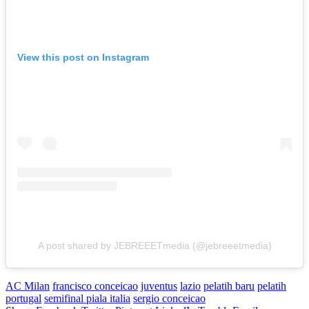
View this post on Instagram
A post shared by JEBREEETmedia (@jebreeetmedia)
AC Milan
francisco conceicao
juventus
lazio
pelatih baru
pelatih
portugal
semifinal piala italia
sergio conceicao