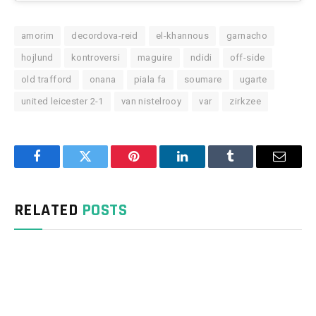
amorim
decordova-reid
el-khannous
garnacho
hojlund
kontroversi
maguire
ndidi
off-side
old trafford
onana
piala fa
soumare
ugarte
united leicester 2-1
van nistelrooy
var
zirkzee
Facebook
Twitter
Pinterest
LinkedIn
Tumblr
Email
RELATED
POSTS