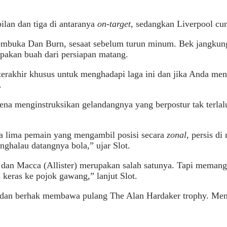
lan dan tiga di antaranya
on-target
, sedangkan Liverpool cu
pembuka Dan Burn, sesaat sebelum turun minum. Bek jangkun
pakan buah dari persiapan matang.
 terakhir khusus untuk menghadapi laga ini dan jika Anda m
.
rena menginstruksikan gelandangnya yang berpostur tak terlal
ada lima pemain yang mengambil posisi secara
zonal
, persis d
nghalau datangnya bola,” ujar Slot.
dan Macca (Allister) merupakan salah satunya. Tapi memang, 
keras ke pojok gawang,” lanjut Slot.
dan berhak membawa pulang The Alan Hardaker trophy. Me