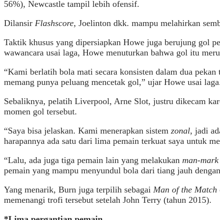
56%), Newcastle tampil lebih ofensif.
Dilansir
Flashscore,
Joelinton dkk. mampu melahirkan sembi
Taktik khusus yang dipersiapkan Howe juga berujung gol 
wawancara usai laga, Howe menuturkan bahwa gol itu meru
“Kami berlatih bola mati secara konsisten dalam dua pekan
memang punya peluang mencetak gol,” ujar Howe usai laga
Sebaliknya, pelatih Liverpool, Arne Slot, justru dikecam ka
momen gol tersebut.
“Saya bisa jelaskan. Kami menerapkan sistem
zonal
, jadi 
harapannya ada satu dari lima pemain terkuat saya untuk me
“Lalu, ada juga tiga pemain lain yang melakukan
man-mark
pemain yang mampu menyundul bola dari tiang jauh dengan 
Yang menarik, Burn juga terpilih sebagai
Man of the Match
memenangi trofi tersebut setelah John Terry (tahun 2015).
*Lima pergantian pemain