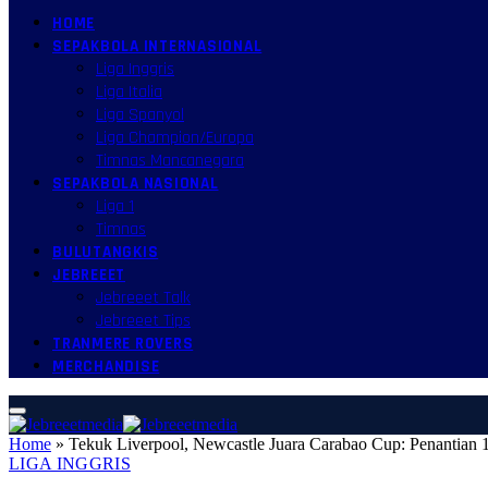
HOME
SEPAKBOLA INTERNASIONAL
Liga Inggris
Liga Italia
Liga Spanyol
Liga Champion/Europa
Timnas Mancanegara
SEPAKBOLA NASIONAL
Liga 1
Timnas
BULUTANGKIS
JEBREEET
Jebreeet Talk
Jebreeet Tips
TRANMERE ROVERS
MERCHANDISE
Home
»
Tekuk Liverpool, Newcastle Juara Carabao Cup: Penantian 
LIGA INGGRIS