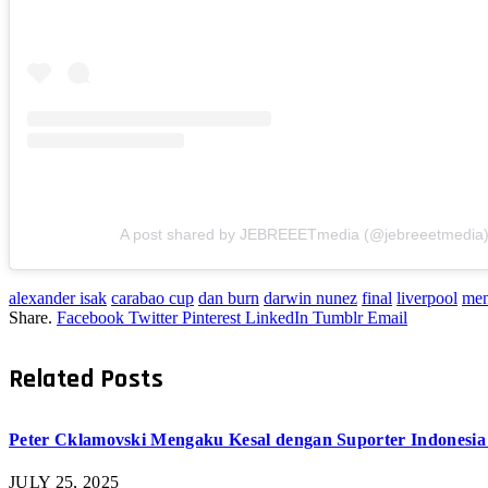
A post shared by JEBREEETmedia (@jebreeetmedia
alexander isak
carabao cup
dan burn
darwin nunez
final
liverpool
men
Share.
Facebook
Twitter
Pinterest
LinkedIn
Tumblr
Email
Related
Posts
Peter Cklamovski Mengaku Kesal dengan Suporter Indonesia 
JULY 25, 2025