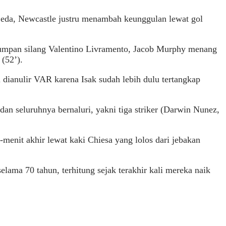
jeda, Newcastle justru menambah keunggulan lewat gol
i umpan silang Valentino Livramento, Jacob Murphy menang
(52’).
u dianulir VAR karena Isak sudah lebih dulu tertangkap
an seluruhnya bernaluri, yakni tiga striker (Darwin Nunez,
menit akhir lewat kaki Chiesa yang lolos dari jebakan
ama 70 tahun, terhitung sejak terakhir kali mereka naik