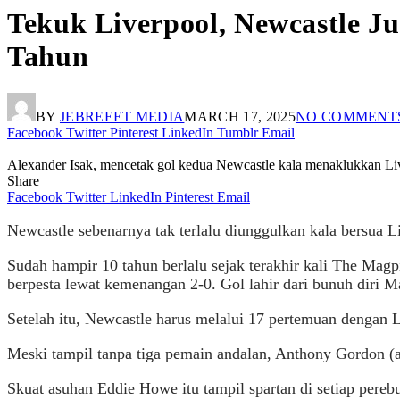
Tekuk Liverpool, Newcastle J
Tahun
BY
JEBREEET MEDIA
MARCH 17, 2025
NO COMMENT
Facebook
Twitter
Pinterest
LinkedIn
Tumblr
Email
Alexander Isak, mencetak gol kedua Newcastle kala menaklukkan Liv
Share
Facebook
Twitter
LinkedIn
Pinterest
Email
Newcastle sebenarnya tak terlalu diunggulkan kala bersua L
Sudah hampir 10 tahun berlalu sejak terakhir kali The Magp
berpesta lewat kemenangan 2-0. Gol lahir dari bunuh diri M
Setelah itu, Newcastle harus melalui 17 pertemuan dengan L
Meski tampil tanpa tiga pemain andalan, Anthony Gordon (
Skuat asuhan Eddie Howe itu tampil spartan di setiap pere