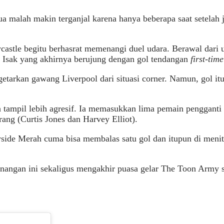
 malah makin terganjal karena hanya beberapa saat setelah 
wcastle begitu berhasrat memenangi duel udara. Berawal dar
h Isak yang akhirnya berujung dengan gol tendangan
first-time
getarkan gawang Liverpool dari situasi corner. Namun, gol it
tampil lebih agresif. Ia memasukkan lima pemain pengganti d
ang (Curtis Jones dan Harvey Elliot).
yside Merah cuma bisa membalas satu gol dan itupun di menit-
nangan ini sekaligus mengakhir puasa gelar The Toon Army sel