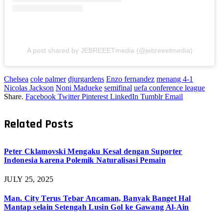
A post shared by JEBREEETmedia (@jebreeetmedia)
Chelsea
cole palmer
djurgardens
Enzo fernandez
menang 4-1
Nicolas Jackson
Noni Madueke
semifinal
uefa conference league
Share.
Facebook
Twitter
Pinterest
LinkedIn
Tumblr
Email
Related
Posts
Peter Cklamovski Mengaku Kesal dengan Suporter
Indonesia karena Polemik Naturalisasi Pemain
JULY 25, 2025
Man. City Terus Tebar Ancaman, Banyak Banget Hal
Mantap selain Setengah Lusin Gol ke Gawang Al-Ain