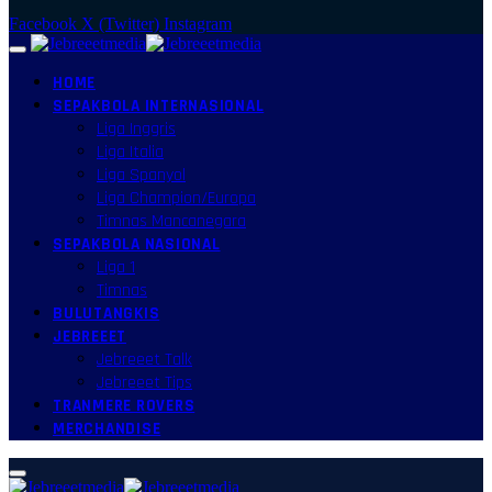
Facebook
X (Twitter)
Instagram
HOME
SEPAKBOLA INTERNASIONAL
Liga Inggris
Liga Italia
Liga Spanyol
Liga Champion/Europa
Timnas Mancanegara
SEPAKBOLA NASIONAL
Liga 1
Timnas
BULUTANGKIS
JEBREEET
Jebreeet Talk
Jebreeet Tips
TRANMERE ROVERS
MERCHANDISE