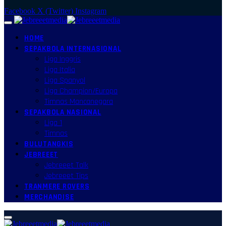
Facebook
X (Twitter)
Instagram
HOME
SEPAKBOLA INTERNASIONAL
Liga Inggris
Liga Italia
Liga Spanyol
Liga Champion/Europa
Timnas Mancanegara
SEPAKBOLA NASIONAL
Liga 1
Timnas
BULUTANGKIS
JEBREEET
Jebreeet Talk
Jebreeet Tips
TRANMERE ROVERS
MERCHANDISE