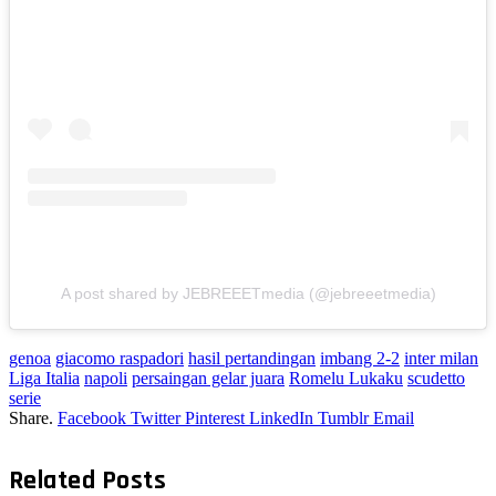
A post shared by JEBREEETmedia (@jebreeetmedia)
genoa
giacomo raspadori
hasil pertandingan
imbang 2-2
inter milan
Liga Italia
napoli
persaingan gelar juara
Romelu Lukaku
scudetto
serie
Share.
Facebook
Twitter
Pinterest
LinkedIn
Tumblr
Email
Related
Posts