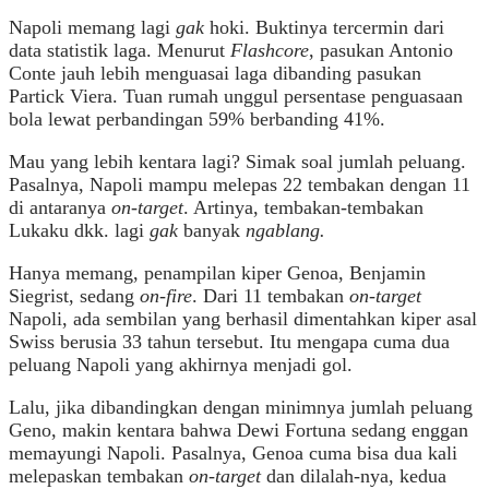
Napoli memang lagi
gak
hoki. Buktinya tercermin dari
data statistik laga. Menurut
Flashcore
, pasukan Antonio
Conte jauh lebih menguasai laga dibanding pasukan
Partick Viera. Tuan rumah unggul persentase penguasaan
bola lewat perbandingan 59% berbanding 41%.
Mau yang lebih kentara lagi? Simak soal jumlah peluang.
Pasalnya, Napoli mampu melepas 22 tembakan dengan 11
di antaranya
on-target
. Artinya, tembakan-tembakan
Lukaku dkk. lagi
gak
banyak
ngablang.
Hanya memang, penampilan kiper Genoa, Benjamin
Siegrist, sedang
on-fire
. Dari 11 tembakan
on-target
Napoli, ada sembilan yang berhasil dimentahkan kiper asal
Swiss berusia 33 tahun tersebut. Itu mengapa cuma dua
peluang Napoli yang akhirnya menjadi gol.
Lalu, jika dibandingkan dengan minimnya jumlah peluang
Geno, makin kentara bahwa Dewi Fortuna sedang enggan
memayungi Napoli. Pasalnya, Genoa cuma bisa dua kali
melepaskan tembakan
on-target
dan dilalah-nya, kedua