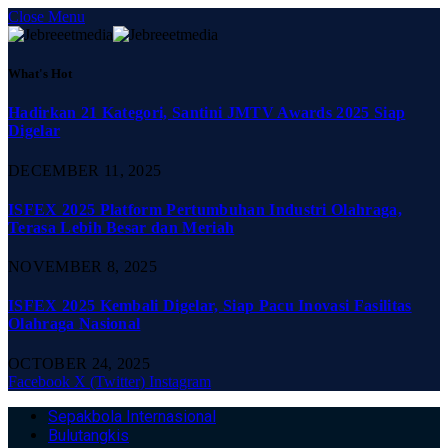
Close Menu
What's Hot
Hadirkan 21 Kategori, Santini JMTV Awards 2025 Siap
Digelar
DECEMBER 11, 2025
ISFEX 2025 Platform Pertumbuhan Industri Olahraga,
Terasa Lebih Besar dan Meriah
NOVEMBER 8, 2025
ISFEX 2025 Kembali Digelar, Siap Pacu Inovasi Fasilitas
Olahraga Nasional
OCTOBER 24, 2025
Facebook
X (Twitter)
Instagram
Sepakbola Internasional
Bulutangkis