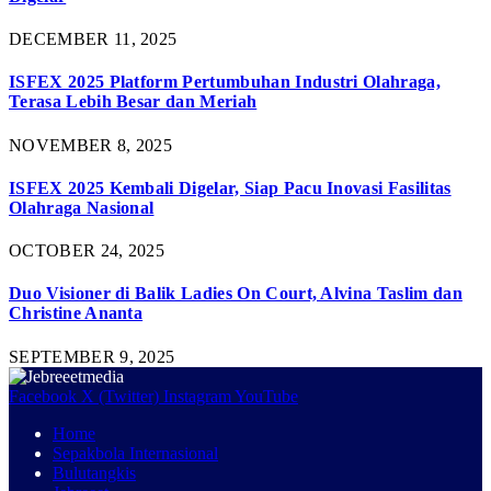
DECEMBER 11, 2025
ISFEX 2025 Platform Pertumbuhan Industri Olahraga,
Terasa Lebih Besar dan Meriah
NOVEMBER 8, 2025
ISFEX 2025 Kembali Digelar, Siap Pacu Inovasi Fasilitas
Olahraga Nasional
OCTOBER 24, 2025
Duo Visioner di Balik Ladies On Court, Alvina Taslim dan
Christine Ananta
SEPTEMBER 9, 2025
Facebook
X (Twitter)
Instagram
YouTube
Home
Sepakbola Internasional
Bulutangkis