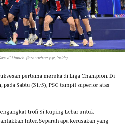
asa di Munich. (foto: twitter psg_inside)
suksesan pertama mereka di Liga Champion. Di
, pada Sabtu (31/5), PSG tampil superior atas
ngangkat trofi Si Kuping Lebar untuk
lantakkan Inter. Separah apa kerusakan yang