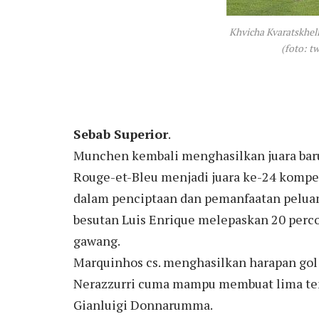
Khvicha Kvaratskheli
(foto: tw
Sebab Superior
.
Munchen kembali menghasilkan juara baru 
Rouge-et-Bleu menjadi juara ke-24 kompet
dalam penciptaan dan pemanfaatan peluan
besutan Luis Enrique melepaskan 20 per
gawang.
Marquinhos cs. menghasilkan harapan gol 
Nerazzurri cuma mampu membuat lima te
Gianluigi Donnarumma.