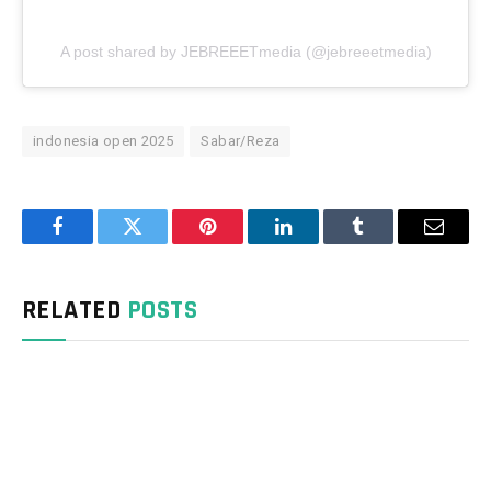
A post shared by JEBREEETmedia (@jebreeetmedia)
indonesia open 2025
Sabar/Reza
Facebook
Twitter
Pinterest
LinkedIn
Tumblr
Email
RELATED
POSTS