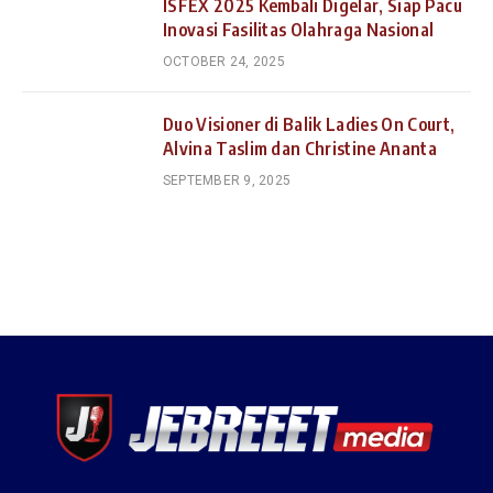
ISFEX 2025 Kembali Digelar, Siap Pacu
Inovasi Fasilitas Olahraga Nasional
OCTOBER 24, 2025
Duo Visioner di Balik Ladies On Court,
Alvina Taslim dan Christine Ananta
SEPTEMBER 9, 2025