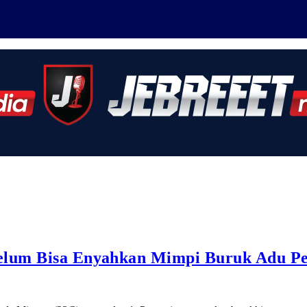
Belum Bisa Enyahkan Mimpi Buruk Adu Pe