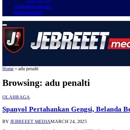
Jebreeet Tips
TRANMERE ROVERS
MERCHANDISE
Home
»
adu penalti
Browsing:
adu penalti
OLAHRAGA
Spanyol Pertahankan Gengsi, Belanda 
BY
JEBREEET MEDIA
MARCH 24, 2025