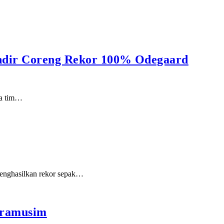
yindir Coreng Rekor 100% Odegaard
ua tim…
 menghasilkan rekor sepak…
Pramusim