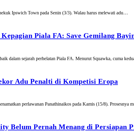
menekuk Ipswich Town pada Senin (3/3). Walau harus melewati adu…
al Kepagian Piala FA: Save Gemilang Ba
rbaik dalam sejarah perhelatan Piala FA. Menurut Squawka, cuma ked
ekor Adu Penalti di Kompetisi Eropa
ai menamatkan perlawanan Panathinaikos pada Kamis (15/8). Prosesnya
City Belum Pernah Menang di Persiapan 