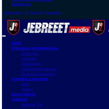
Bulutangkis
Facebook
X (Twitter)
Instagram
HOME
SEPAKBOLA INTERNASIONAL
Liga Inggris
Liga Italia
Liga Spanyol
Liga Champion/Europa
Timnas Mancanegara
SEPAKBOLA NASIONAL
Liga 1
Timnas
BULUTANGKIS
JEBREEET
Jebreeet Talk