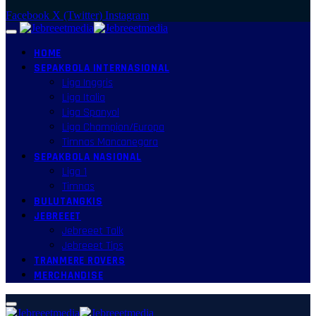
Facebook
X (Twitter)
Instagram
HOME
SEPAKBOLA INTERNASIONAL
Liga Inggris
Liga Italia
Liga Spanyol
Liga Champion/Europa
Timnas Mancanegara
SEPAKBOLA NASIONAL
Liga 1
Timnas
BULUTANGKIS
JEBREEET
Jebreeet Talk
Jebreeet Tips
TRANMERE ROVERS
MERCHANDISE