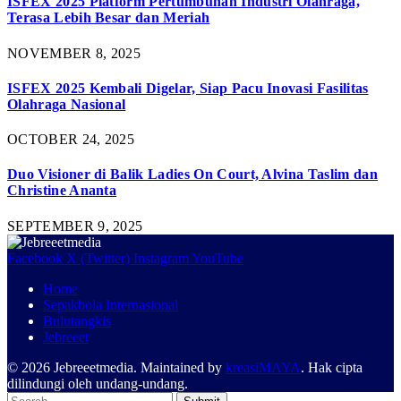
ISFEX 2025 Platform Pertumbuhan Industri Olahraga,
Terasa Lebih Besar dan Meriah
NOVEMBER 8, 2025
ISFEX 2025 Kembali Digelar, Siap Pacu Inovasi Fasilitas
Olahraga Nasional
OCTOBER 24, 2025
Duo Visioner di Balik Ladies On Court, Alvina Taslim dan
Christine Ananta
SEPTEMBER 9, 2025
Facebook
X (Twitter)
Instagram
YouTube
Home
Sepakbola Internasional
Bulutangkis
Jebreeet
© 2026 Jebreeetmedia. Maintained by
kreasiMAYA
. Hak cipta
dilindungi oleh undang-undang.