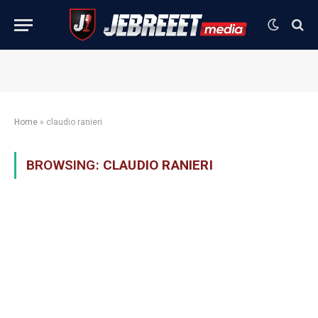
Home
»
claudio ranieri
BROWSING:
CLAUDIO RANIERI