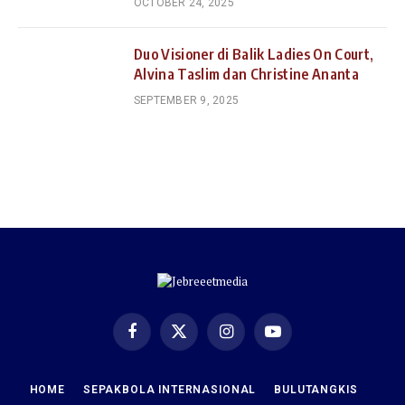
OCTOBER 24, 2025
Duo Visioner di Balik Ladies On Court,
Alvina Taslim dan Christine Ananta
SEPTEMBER 9, 2025
Facebook
X
Instagram
YouTube
(Twitter)
HOME
SEPAKBOLA INTERNASIONAL
BULUTANGKIS