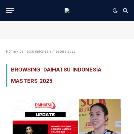
Home
»
daihatsu indonesia masters 2025
BROWSING:
DAIHATSU INDONESIA
MASTERS 2025