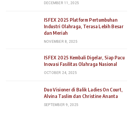
DECEMBER 11, 2025
ISFEX 2025 Platform Pertumbuhan
Industri Olahraga, Terasa Lebih Besar
dan Meriah
NOVEMBER 8, 2025
ISFEX 2025 Kembali Digelar, Siap Pacu
Inovasi Fasilitas Olahraga Nasional
OCTOBER 24, 2025
Duo Visioner di Balik Ladies On Court,
Alvina Taslim dan Christine Ananta
SEPTEMBER 9, 2025