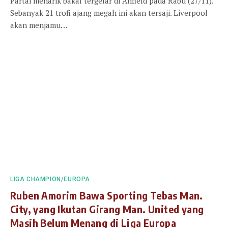
Partai menarik bakal tergelar di Anfield pada Rabu (27/11).
Sebanyak 21 trofi ajang megah ini akan tersaji. Liverpool
akan menjamu…
LIGA CHAMPION/EUROPA
Ruben Amorim Bawa Sporting Tebas Man.
City, yang Ikutan Girang Man. United yang
Masih Belum Menang di Liga Europa