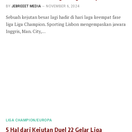
BY
JEBREEET MEDIA
NOVEMBER 6, 2024
Sebuah kejutan besar lagi hadir di hari laga keempat fase
liga Liga Champion. Sporting Lisbon mengempaskan jawara
Inggris, Man. City,…
LIGA CHAMPION/EUROPA
5 Hal dari Kejutan Duel 22 Gelar Liga