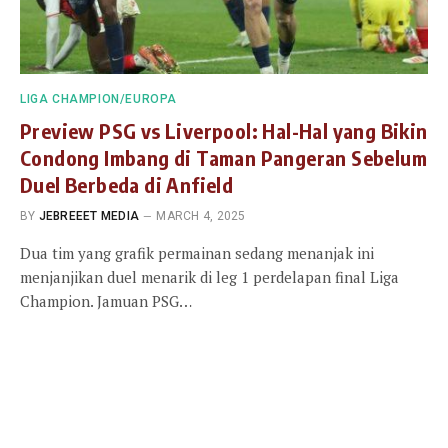
LIGA CHAMPION/EUROPA
Preview PSG vs Liverpool: Hal-Hal yang Bikin
Condong Imbang di Taman Pangeran Sebelum
Duel Berbeda di Anfield
BY
JEBREEET MEDIA
MARCH 4, 2025
Dua tim yang grafik permainan sedang menanjak ini
menjanjikan duel menarik di leg 1 perdelapan final Liga
Champion. Jamuan PSG…