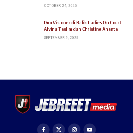
OCTOBER 24, 2025
Duo Visioner di Balik Ladies On Court,
Alvina Taslim dan Christine Ananta
SEPTEMBER 9, 2025
Facebook
X
Instagram
YouTube