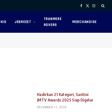
Facebook
X
Instagram
(Twitter)
TRANMERE
KIS
JEBREEET
MERCHANDISE
ROVERS
Hadirkan 21 Kategori, Santini
JMTV Awards 2025 Siap Digelar
DECEMBER 11, 2025