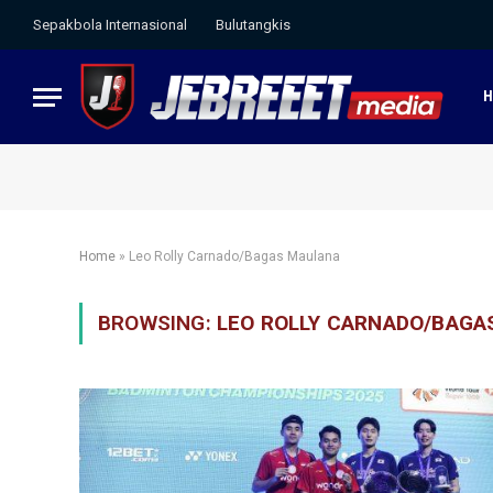
Sepakbola Internasional
Bulutangkis
Home
»
Leo Rolly Carnado/Bagas Maulana
BROWSING:
LEO ROLLY CARNADO/BAGA