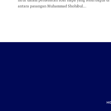
antara pasangan Muhammad Shohibul…
H