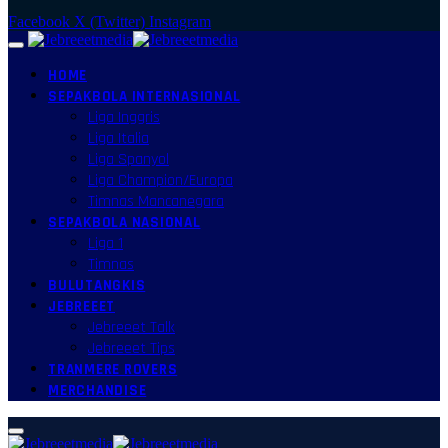
Facebook
X (Twitter)
Instagram
HOME
SEPAKBOLA INTERNASIONAL
Liga Inggris
Liga Italia
Liga Spanyol
Liga Champion/Europa
Timnas Mancanegara
SEPAKBOLA NASIONAL
Liga 1
Timnas
BULUTANGKIS
JEBREEET
Jebreeet Talk
Jebreeet Tips
TRANMERE ROVERS
MERCHANDISE